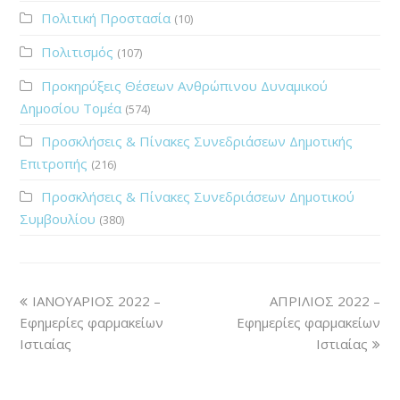
20
Πολιτική Προστασία
(10)
ΚΥΡΙΑΚΗ
Πολιτισμός
(107)
ΒΟΓΙΑΤΖΟΓΛΟΥ
Προκηρύξεις Θέσεων Ανθρώπινου Δυναμικού
Δημοσίου Τομέα
(574)
21
Προσκλήσεις & Πίνακες Συνεδριάσεων Δημοτικής
ΔΕΥΤΕΡΑ
Επιτροπής
(216)
ΠΕΡΠΑΤΑΡΗΣ
Προσκλήσεις & Πίνακες Συνεδριάσεων Δημοτικού
Συμβουλίου
(380)
22
ΤΡΙΤΗ
ΑΝΑΣΤΑΣΙΟΥ
ΙΑΝΟΥΑΡΙΟΣ 2022 –
ΑΠΡΙΛΙΟΣ 2022 –
Εφημερίες φαρμακείων
Εφημερίες φαρμακείων
23
Ιστιαίας
Ιστιαίας
ΤΕΤΑΡΤΗ
ΜΙΧΑΗΛ