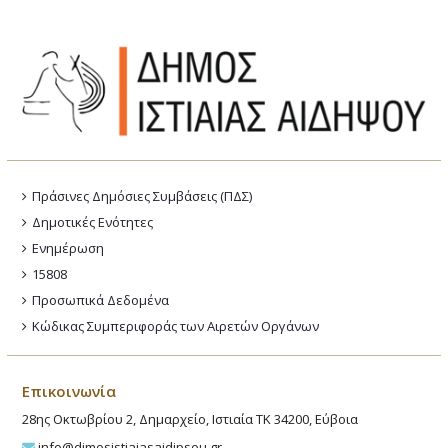
24
ΠΕΜΠΤΗ
ΦΑΡΑΝΤΟΥ
25
ΠΑΡΑΣΚΕΥΗ
Πράσινες Δημόσιες Συμβάσεις (ΠΔΣ)
Δημοτικές Ενότητες
ΚΑΝΔΡΗ
Ενημέρωση
26
15808
Προσωπικά Δεδομένα
ΣΑΒΒΑΤΟ
Κώδικας Συμπεριφοράς των Αιρετών Οργάνων
ΜΙΧΑΗΛ
27
Επικοινωνία
ΚΥΡΙΑΚΗ
28ης Οκτωβρίου 2, Δημαρχείο, Ιστιαία ΤΚ 34200, Εύβοια
info@dimosistiaiasaidipsou.gr