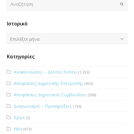
Αναζήτηση
Submi
ΤΕΤΑΡΤΗ
ΑΝΑΣΤΑΣΙΟΥ
Ιστορικό
17
Ιστορικό
Επιλέξτε μήνα
ΠΕΜΠΤΗ
Κατηγορίες
ΜΙΧΑΗΛ
18
Ανακοινώσεις – Δελτία Τύπου
(1.333)
ΠΑΡΑΣΚΕΥΗ
Αποφάσεις Δημοτικής Επιτροπής
(933)
ΦΑΡΑΝΤΟΥ
Αποφάσεις Δημοτικού Συμβουλίου
(390)
19
Διαγωνισμοί – Προκηρύξεις
(156)
ΣΑΒΒΑΤΟ
Έργα
(2)
ΚΑΝΔΡΗ
Νέα
(613)