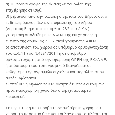
α) Φωτοαντίγραφο της άδειας λειτουργίας της
επιχείρησης σε ισχύ.
β) βεβαίωση από την ταμιακή υπηρεσία του Δήμου, ότι ο
ενδιαφερόμενος δεν είναι οφειλέτης του Δήμου
(Δημοτική Ενημερότητα, άρθρο 285 του Δ.Κ.Κ.) .
γ) ταμιακή απόδειξη με το Α.Φ.Μ. της επιχείρησης ή
έντυπο της αρμόδιας Δ.Ο.Υ. περί χορήγησης Α.Φ.Μ.
δ) αποτύπωση του χώρου σε υπόβαρθο ορθοφωτοχάρτη
του αρθ.11 του Ν.4281/2014 ή σε υπόβαθρο
ορθοφωτοχάρτη από την εφαρμογή ΟPΕΝ της ΕΚΧΑ Α.Ε.
ή απόσπασμα του τοπογραφικού διαγράμματος
καθορισμού οριογραμμών αιγιαλού και παραλίας όπου
αυτός υφίσταται.
ε) Υπεύθυνη δήλωση του ιδιοκτήτη ότι στον αιτούμενο
προς παραχώρηση χώρο δεν υπάρχει αυθαίρετη
κατασκευή.
Σε περίπτωση που προβείτε σε αυθαίρετη χρήση του
χώρου το πρόστιμο θα είναι τουλάχιστον τριπλάσιο του