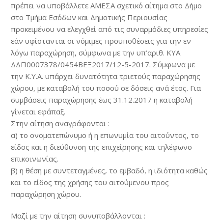
πρέπει να υποβάλλετε ΑΜΕΣΑ σχετικό αίτημα στο Δήμο
στο Τμήμα Εσόδων και Δημοτικής Περιουσίας
προκειμένου να ελεγχθεί από τις συναρμόδιες υπηρεσίες
εάν υφίστανται οι νόμιμες προϋποθέσεις για την εν
λόγω παραχώρηση, σύμφωνα με την υπ’αριθ. ΚΥΑ
ΔΔΠ0007378/0454ΒΕΞ2017/12-5-2017. Σύμφωνα με
την Κ.Υ.Α. υπάρχει δυνατότητα τριετούς παραχώρησης
χώρου, με καταβολή του ποσού σε δόσεις ανά έτος. Για
συμβάσεις παραχώρησης έως 31.12.2017 η καταβολή
γίνεται εφάπαξ.
Στην αίτηση αναγράφονται :
α) το ονοματεπώνυμο ή η επωνυμία του αιτούντος, το
είδος και η διεύθυνση της επιχείρησης και τηλέφωνο
επικοινωνίας.
β) η θέση με συντεταγμένες, το εμβαδό, η ιδιότητα καθώς
και το είδος της χρήσης του αιτούμενου προς
παραχώρηση χώρου.
Μαζί με την αίτηση συνυποβάλλονται :