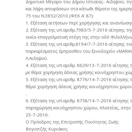
Δημοτικό Μέγαρο του Δήμου Ιστιαίας- Αιδηψού, την
και λήψη αποφάσεων στα κάτωθι θέματα της ημερήσ
75 του Ν.3852/2010 (ΦΕΚ Α’ 87):
1. Εξέταση αιτήσεων περί χορήγησης και ανανέωσ
2. Εξέταση της υπ.αριθμ.7983/5-7-2016 αίτησης τ
οικία-επαγγελματική στέγη της στην οδό Φιλελλήν
3. Εξέταση της υπ.αριθμ.8194/7-7-2016 αίτησης τ
παρκαρίσματος έμπροσθεν του ξενοδοχείο «MARAV
Λ.Αιδηψού.
4. Εξέταση της υπ.αριθμ. 8629/13-7-2016 αίτηση
με θέμα: χορήγηση άδειας χρήσης κοινόχρηστου χώ
5. Εξέταση της υπ.αριθμ. 8776/14-7-2016 αίτησης
θέμα: χορήγηση άδειας χρήσης κοινόχρηστου χώρου
.
6. Εξέταση της υπ.αριθμ. 8758/14-7-2016 αίτησης 
παραχώρηση κοινόχρηστου χώρου, πλατείας, στην Κ
23-7-2016 .
Ο Πρόεδρος της Επιτροπής Ποιότητας Ζωής
Βογιατζής Κυριάκος