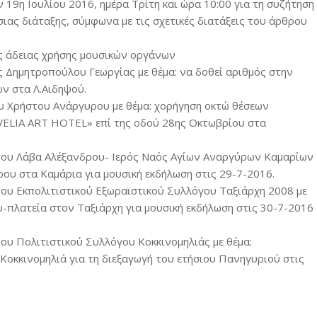
 19η Ιουλίου 2016, ημέρα Τρίτη και ώρα 10:00 για τη συζήτηση
ιας διάταξης, σύμφωνα με τις σχετικές διατάξεις του άρθρου
ης άδειας χρήσης μουσικών οργάνων
ης Δημητροπούλου Γεωργίας με θέμα: να δοθεί αριθμός στην
ων στα Λ.Αιδηψού.
ου Χρήστου Ανάργυρου με θέμα: χορήγηση οκτώ θέσεων
ELIA ART HOTEL» επί της οδού 28ης Οκτωβρίου στα
ς του Λάβα Αλέξανδρου- Ιερός Ναός Αγίων Αναργύρων Καμαρίων
ρου στα Καμάρια για μουσική εκδήλωση στις 29-7-2016.
 του Εκπολιτιστικού Εξωραϊστικού Συλλόγου Ταξιάρχη 2008 με
-πλατεία στον Ταξιάρχη για μουσική εκδήλωση στις 30-7-2016
του Πολιτιστικού Συλλόγου Κοκκινομηλιάς με θέμα:
οκκινομηλιά για τη διεξαγωγή του ετήσιου Πανηγυριού στις