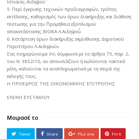
Ιστιαίας-Αιδηψού¨.
5. Περί έγκρισης τεχνικών προδιαγραφών, τρόπος
εκτέλεσης, καθορισμός των όρων διακήρυξης και διάθεση
πίστωσης για την ΄΄Προμήθεια εξοπλισμού
αποκατάστασης ΒΙΟΚΑ Λ.Αιδηψού΄΄.
6. Κατάρτιση όρων διακήρυξης εκμίσθωσης Δημοτικού
Περιπτέρου Λ.Αιδηψού»
Σας ενημερώνουμε ότι σύμφωνα με το άρθρο 75, παρ. 2,
του N. 3852/10, αν απουσιάζουν ή κωλύονται τακτικά
μέλη, καλούνται τα αναπληρωματικά με τη σειρά της
εκλογής τους.
Η ΠΡΟΕΔΡΟΣ ΤΗΣ ΟΙΚΟΝΟΜΙΚΗΣ ΕΠΙΤΡΟΠΗΣ
ΕΛΕΝΗ ΕΥΣΤΑΘΙΟΥ
Μοιρασέ το
Tweet
Share
Plus one
Pin It