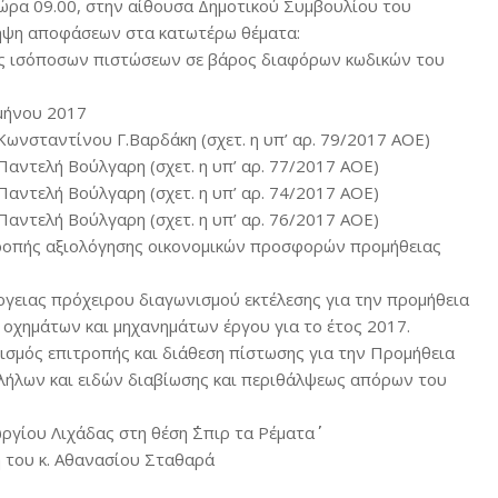
 ώρα 09.00, στην αίθουσα Δημοτικού Συμβουλίου του
λήψη αποφάσεων στα κατωτέρω θέματα:
ης ισόποσων πιστώσεων σε βάρος διαφόρων κωδικών του
μήνου 2017
Κωνσταντίνου Γ.Βαρδάκη (σχετ. η υπ’ αρ. 79/2017 ΑΟΕ)
Παντελή Βούλγαρη (σχετ. η υπ’ αρ. 77/2017 ΑΟΕ)
Παντελή Βούλγαρη (σχετ. η υπ’ αρ. 74/2017 ΑΟΕ)
Παντελή Βούλγαρη (σχετ. η υπ’ αρ. 76/2017 ΑΟΕ)
ιτροπής αξιολόγησης οικονομικών προσφορών προμήθειας
έργειας πρόχειρου διαγωνισμού εκτέλεσης για την προμήθεια
 οχημάτων και μηχανημάτων έργου για το έτος 2017.
ρισμός επιτροπής και διάθεση πίστωσης για την Προμήθεια
λήλων και ειδών διαβίωσης και περιθάλψεως απόρων του
γίου Λιχάδας στη θέση ΄΄Σπιρ τα Ρέματα΄΄
η του κ. Αθανασίου Σταθαρά