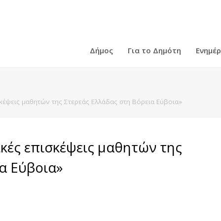
Δήμος
Για το Δημότη
Ενημέ
κέψεις μαθητών της Στερεάς Ελλάδας στη Βόρεια Εύβοια»
κές επισκέψεις μαθητών της
α Εύβοια»