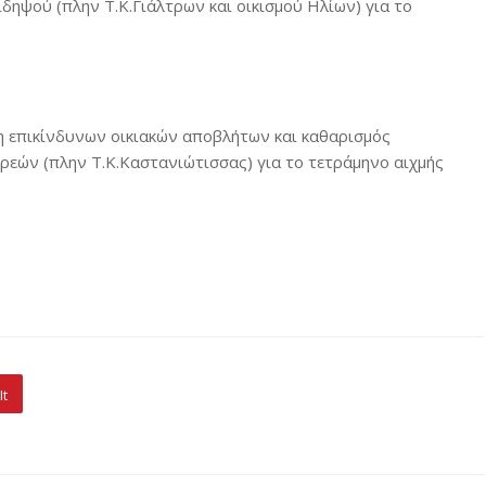
ηψού (πλην Τ.Κ.Γιάλτρων και οικισμού Ηλίων) για το
η επικίνδυνων οικιακών αποβλήτων και καθαρισμός
εών (πλην Τ.Κ.Καστανιώτισσας) για το τετράμηνο αιχμής
It