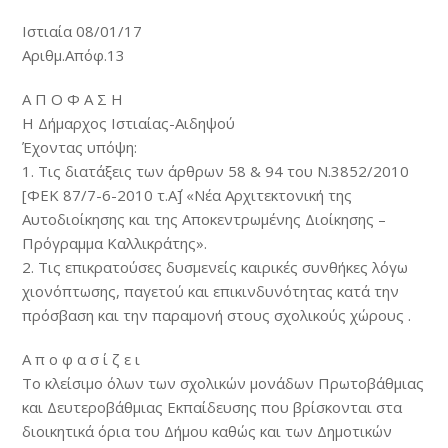
Ιστιαία 08/01/17
Αριθμ.Απόφ.13
Α Π Ο Φ Α Σ Η
Η Δήμαρχος Ιστιαίας-Αιδηψού
Έχοντας υπόψη:
1. Τις διατάξεις των άρθρων 58 & 94 του Ν.3852/2010
[ΦΕΚ 87/7-6-2010 τ.Α΄] «Νέα Αρχιτεκτονική της
Αυτοδιοίκησης και της Αποκεντρωμένης Διοίκησης –
Πρόγραμμα Καλλικράτης».
2. Τις επικρατούσες δυσμενείς καιρικές συνθήκες λόγω
χιονόπτωσης, παγετού και επικινδυνότητας κατά την
πρόσβαση και την παραμονή στους σχολικούς χώρους .
Α π ο φ α σ ί ζ ε ι
Το κλείσιμο όλων των σχολικών μονάδων Πρωτοβάθμιας
και Δευτεροβάθμιας Εκπαίδευσης που βρίσκονται στα
διοικητικά όρια του Δήμου καθώς και των Δημοτικών