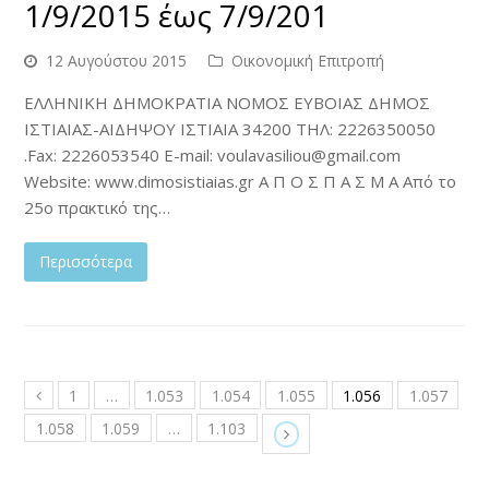
1/9/2015 έως 7/9/201
12 Αυγούστου 2015
Οικονομική Επιτροπή
ΕΛΛΗΝΙΚΗ ΔΗΜΟΚΡΑΤΙΑ ΝΟΜΟΣ ΕΥΒΟΙΑΣ ΔΗΜΟΣ
ΙΣΤΙΑΙΑΣ-ΑΙΔΗΨΟΥ ΙΣΤΙΑΙΑ 34200 ΤΗΛ: 2226350050
.Fax: 2226053540 E-mail: voulavasiliou@gmail.com
Website: www.dimosistiaias.gr A Π Ο Σ Π Α Σ Μ Α Από το
25o πρακτικό της…
Περισσότερα
1
…
1.053
1.054
1.055
1.056
1.057
1.058
1.059
…
1.103