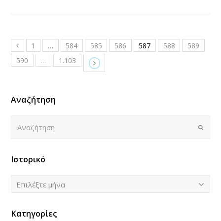
1
…
584
585
586
587
588
589
590
…
1.103
Αναζήτηση
Αναζήτηση
Submi
Ιστορικό
Ιστορικό
Επιλέξτε μήνα
Κατηγορίες