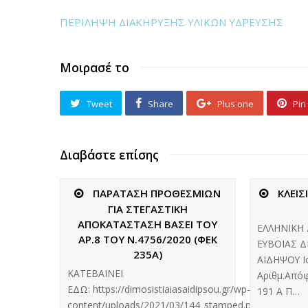
ΠΕΡΙΛΗΨΗ ΔΙΑΚΗΡΥΞΗΣ ΥΛΙΚΩΝ ΥΔΡΕΥΣΗΣ
Μοιρασέ το
Tweet
Share
Plus one
Pin 
Διαβάστε επίσης
ΠΑΡΑΤΑΣΗ ΠΡΟΘΕΣΜΙΩΝ
ΚΛΕΙΣ
ΓΙΑ ΣΤΕΓΑΣΤΙΚΗ
ΑΠΟΚΑΤΑΣΤΑΣΗ ΒΑΣΕΙ ΤΟΥ
ΕΛΛΗΝΙΚΗ
ΑΡ.8 ΤΟΥ Ν.4756/2020 (ΦΕΚ
ΕΥΒΟΙΑΣ Δ
235Α)
ΑΙΔΗΨΟΥ Ισ
ΚΑΤΕΒΑΙΝΕΙ
Αριθμ.Απόφ
ΕΔΩ: https://dimosistiaiasaidipsou.gr/wp-
191 Α Π…
content/uploads/2021/03/144_stamped.pdf