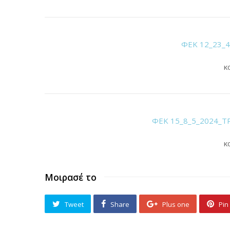
ΦΕΚ 12_23_4
κ
ΦΕΚ 15_8_5_2024_
κ
Μοιρασέ το
Tweet
Share
Plus one
Pin 