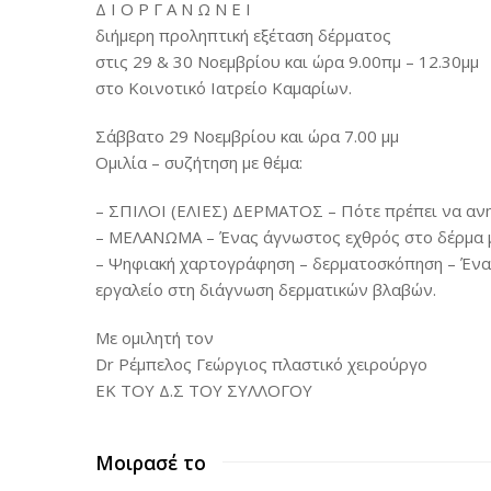
Δ Ι Ο Ρ Γ Α Ν Ω Ν Ε Ι
διήμερη προληπτική εξέταση δέρματος
στις 29 & 30 Νοεμβρίου και ώρα 9.00πμ – 12.30μμ
στο Κοινοτικό Ιατρείο Καμαρίων.
Σάββατο 29 Νοεμβρίου και ώρα 7.00 μμ
Ομιλία – συζήτηση με θέμα:
– ΣΠΙΛΟΙ (ΕΛΙΕΣ) ΔΕΡΜΑΤΟΣ – Πότε πρέπει να αν
– ΜΕΛΑΝΩΜΑ – Ένας άγνωστος εχθρός στο δέρμα 
– Ψηφιακή χαρτογράφηση – δερματοσκόπηση – Ένα
εργαλείο στη διάγνωση δερματικών βλαβών.
Με ομιλητή τον
Dr Ρέμπελος Γεώργιος πλαστικό χειρούργο
ΕΚ ΤΟΥ Δ.Σ ΤΟΥ ΣΥΛΛΟΓΟΥ
Μοιρασέ το