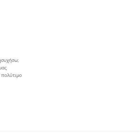
ησυχήσω;
μας
 πολύτιμο