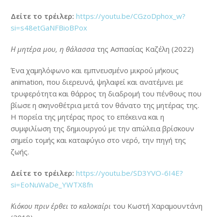
Δείτε το τρέιλερ:
https://youtu.be/CGzoDphox_w?
si=s48etGaNFBioBPox
Η μητέρα μου, η θάλασσα
της Ασπασίας Καζέλη (2022)
Ένα χαμηλόφωνο και εμπνευσμένο μικρού μήκους
animation, που διερευνά, ψηλαφεί και ανατέμνει με
τρυφερότητα και θάρρος τη διαδρομή του πένθους που
βίωσε η σκηνοθέτρια μετά τον θάνατο της μητέρας της.
Η πορεία της μητέρας προς το επέκεινα και η
συμφιλίωση της δημιουργού με την απώλεια βρίσκουν
σημείο τομής και καταφύγιο στο νερό, την πηγή της
ζωής.
Δείτε το τρέιλερ:
https://youtu.be/SD3YVO-6I4E?
si=EoNuWaDe_YWTX8fn
Κιόκου πριν έρθει το καλοκαίρι
του Κωστή Χαραμουντάνη