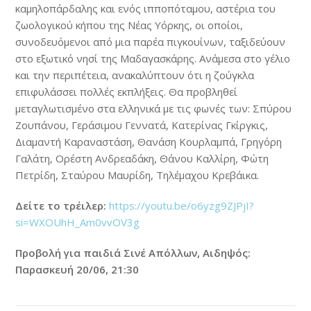
καμηλοπάρδαλης και ενός ιπποπόταμου, αστέρια του
ζωολογικού κήπου της Νέας Υόρκης, οι οποίοι,
συνοδευόμενοι από μια παρέα πιγκουίνων, ταξιδεύουν
στο εξωτικό νησί της Μαδαγασκάρης. Ανάμεσα στο γέλιο
και την περιπέτεια, ανακαλύπτουν ότι η ζούγκλα
επιφυλάσσει πολλές εκπλήξεις. Θα προβληθεί
μεταγλωτισμένο στα ελληνικά με τις φωνές των: Σπύρου
Ζουπάνου, Γεράσιμου Γεννατά, Κατερίνας Γκίργκις,
Διαμαντή Καραναστάση, Θανάση Κουρλαμπά, Γρηγόρη
Γαλάτη, Ορέστη Ανδρεαδάκη, Θάνου Καλλίρη, Φώτη
Πετρίδη, Σταύρου Μαυρίδη, Τηλέμαχου Κρεβάικα.
Δείτε το τρέιλερ:
https://youtu.be/o6yzg9ZJPjI?
si=WXOUhH_Am0vvOV3g
Προβολή για παιδιά Σινέ Απόλλων, Αιδηψός:
Παρασκευή 20/06, 21:30