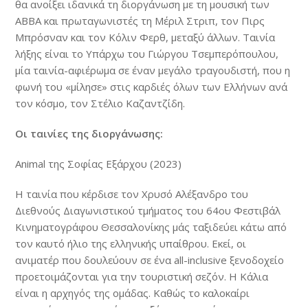
θα ανοίξει ιδανικά τη διοργάνωση με τη μουσική των
ABBA και πρωταγωνιστές τη Μέριλ Στριπ, τον Πιρς
Μπρόσναν και τον Κόλιν Φερθ, μεταξύ άλλων. Ταινία
λήξης είναι το Υπάρχω του Γιώργου Τσεμπερόπουλου,
μία ταινία-αφιέρωμα σε έναν μεγάλο τραγουδιστή, που η
φωνή του «μίλησε» στις καρδιές όλων των Ελλήνων ανά
τον κόσμο, τον Στέλιο Καζαντζίδη.
Οι ταινίες της διοργάνωσης:
Animal της Σοφίας Εξάρχου (2023)
Η ταινία που κέρδισε τον Χρυσό Αλέξανδρο του
Διεθνούς Διαγωνιστικού τμήματος του 64ου Φεστιβάλ
Κινηματογράφου Θεσσαλονίκης μάς ταξιδεύει κάτω από
τον καυτό ήλιο της ελληνικής υπαίθρου. Εκεί, οι
ανιματέρ που δουλεύουν σε ένα all-inclusive ξενοδοχείο
προετοιμάζονται για την τουριστική σεζόν. Η Κάλια
είναι η αρχηγός της ομάδας. Καθώς το καλοκαίρι