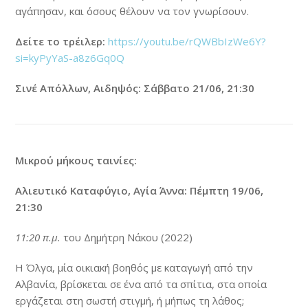
αγάπησαν, και όσους θέλουν να τον γνωρίσουν.
Δείτε το τρέιλερ:
https://youtu.be/rQWBbIzWe6Y?
si=kyPyYaS-a8z6Gq0Q
Σινέ Απόλλων, Αιδηψός: Σάββατο 21/06, 21:30
Μικρού μήκους ταινίες:
Αλιευτικό Καταφύγιο, Αγία Άννα: Πέμπτη 19/06,
21:30
11:20 π.μ.
του Δημήτρη Νάκου (2022)
H Όλγα, μία οικιακή βοηθός με καταγωγή από την
Αλβανία, βρίσκεται σε ένα από τα σπίτια, στα οποία
εργάζεται στη σωστή στιγμή, ή μήπως τη λάθος;