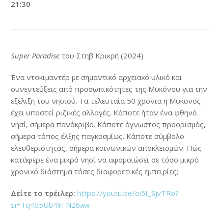
21:30
Super Paradise
του Στηβ Κρικρή (2024)
Ένα ντοκιμαντέρ με σημαντικό αρχειακό υλικό και
συνεντεύξεις από προσωπικότητες της Μυκόνου για την
εξέλιξη του νησιού. Τα τελευταία 50 χρόνια η Μύκονος
έχει υποστεί ριζικές αλλαγές. Κάποτε ήταν ένα φθηνό
νησί, σήμερα πανάκριβο. Κάποτε άγνωστος προορισμός,
σήμερα τόπος έλξης παγκοσμίως. Κάποτε σύμβολο
ελευθεριότητας, σήμερα κοινωνικών αποκλεισμών. Πώς
κατάφερε ένα μικρό νησί να αφομοιώσει σε τόσο μικρό
χρονικό διάστημα τόσες διαφορετικές εμπειρίες;
Δείτε το τρέιλερ:
https://youtu.be/oi5I_SjvTRo?
si=Tq4b5Ub4ln-N26aw