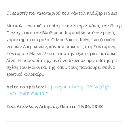
Οι εραστές του καλοκαιριού
του Ράνταλ Κλάιζερ (1982)
Μια καλτ ερωτική ιστορία με την Ντάριλ Χάνα, τον Πίτερ
Γκάλαχερ και τον Βλαδίμηρο Κυριακίδη σε έναν μικρό,
χαρακτηριστικό ρόλο. Ο Μάικλ και η Κάθι, ένα ζευγάρι
νεαρών Αμερικανών, κάνουν διακοπές στη Σαντορίνη.
Σύντομα ο Μάικλ έλκεται από την εξωτική και αυτάρκη
Λίνα. Η παρουσία της, αντί να θέσει σε αμφισβήτηση τη
σχέση του Μάικλ και της Κάθι, τους παρασύρει σε ένα
ερωτικό καλοκαίρι.
Δείτε το τρέιλερ:
https://youtu.be/_yH7f9SVQ7g?
si=Ets2bKEb74ofBfPH
Σινέ Απόλλων, Αιδηψός: Πέμπτη 19/06, 23:30