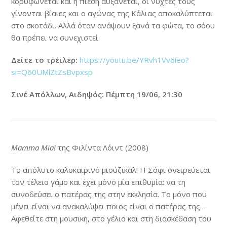
κορυφώνεται και η πίεση αυξάνεται, οι νύχτες τους
γίνονται βίαιες και ο αγώνας της Κάλιας αποκαλύπτεται
στο σκοτάδι. Αλλά όταν ανάψουν ξανά τα φώτα, το σόου
θα πρέπει να συνεχιστεί.
Δείτε το τρέιλερ:
https://youtu.be/YRvh1Vv6ieo?
si=Q60UMlZtZsBvpxsp
Σινέ Απόλλων, Αιδηψός: Πέμπτη 19/06, 21:30
Mamma Mia!
της Φιλίντα Λόιντ (2008)
Το απόλυτο καλοκαιρινό μιούζικαλ! Η Σόφι ονειρεύεται
τον τέλειο γάμο και έχει μόνο μία επιθυμία: να τη
συνοδεύσει ο πατέρας της στην εκκλησία. Το μόνο που
μένει είναι να ανακαλύψει ποιος είναι ο πατέρας της…
Αφεθείτε στη μουσική, στο γέλιο και στη διασκέδαση του