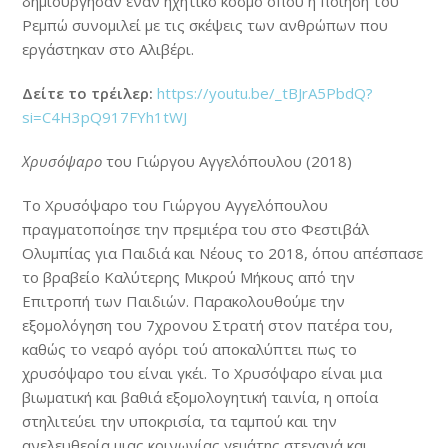
δημιούργησαν έναν ηχητικό κόσμο όπου η ποίηση του
Ρεμπώ συνομιλεί με τις σκέψεις των ανθρώπων που
εργάστηκαν στο Αλιβέρι.
Δείτε το τρέιλερ:
https://youtu.be/_tBJrA5PbdQ?
si=C4H3pQ917FYh1tWJ
Χρυσόψαρο
του Γιώργου Αγγελόπουλου (2018)
Το Χρυσόψαρο του Γιώργου Αγγελόπουλου
πραγματοποίησε την πρεμιέρα του στο Φεστιβάλ
Ολυμπίας για Παιδιά και Νέους το 2018, όπου απέσπασε
το βραβείο Καλύτερης Μικρού Μήκους από την
Επιτροπή των Παιδιών. Παρακολουθούμε την
εξομολόγηση του 7χρονου Στρατή στον πατέρα του,
καθώς το νεαρό αγόρι τού αποκαλύπτει πως το
χρυσόψαρο του είναι γκέι. Το Χρυσόψαρο είναι μια
βιωματική και βαθιά εξομολογητική ταινία, η οποία
στηλιτεύει την υποκρισία, τα ταμπού και την
ανελευθερία μιας κοινωνίας γεμάτης στεγανά και