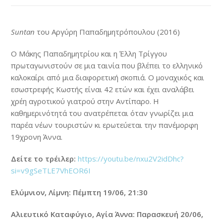
Suntan
του Αργύρη Παπαδημητρόπουλου (2016)
Ο Μάκης Παπαδημητρίου και η Έλλη Τρίγγου
πρωταγωνιστούν σε μια ταινία που βλέπει το ελληνικό
καλοκαίρι από μια διαφορετική σκοπιά. Ο μοναχικός και
εσωστρεφής Κωστής είναι 42 ετών και έχει αναλάβει
χρέη αγροτικού γιατρού στην Αντίπαρο. Η
καθημερινότητά του ανατρέπεται όταν γνωρίζει μια
παρέα νέων τουριστών κι ερωτεύεται την πανέμορφη
19χρονη Άννα.
Δείτε το τρέιλερ:
https://youtu.be/nxu2V2idDhc?
si=v9gSeTLE7VhEOR6I
Ελύμνιον, Λίμνη: Πέμπτη 19/06, 21:30
Αλιευτικό Καταφύγιο, Αγία Άννα: Παρασκευή 20/06,