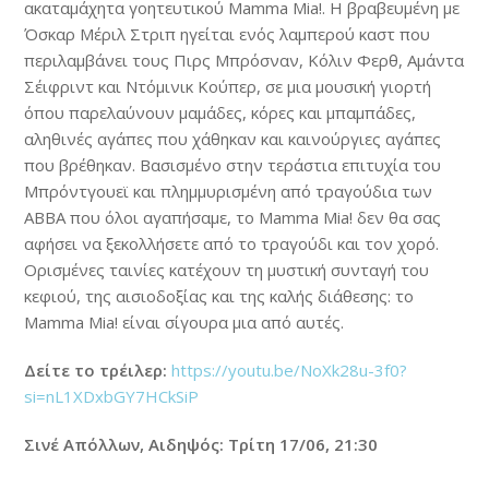
ακαταμάχητα γοητευτικού Mamma Mia!. H βραβευμένη με
Όσκαρ Μέριλ Στριπ ηγείται ενός λαμπερού καστ που
περιλαμβάνει τους Πιρς Μπρόσναν, Κόλιν Φερθ, Αμάντα
Σέιφριντ και Ντόμινικ Κούπερ, σε μια μουσική γιορτή
όπου παρελαύνουν μαμάδες, κόρες και μπαμπάδες,
αληθινές αγάπες που χάθηκαν και καινούργιες αγάπες
που βρέθηκαν. Βασισμένο στην τεράστια επιτυχία του
Μπρόντγουεϊ και πλημμυρισμένη από τραγούδια των
ABBA που όλοι αγαπήσαμε, το Mamma Mia! δεν θα σας
αφήσει να ξεκολλήσετε από το τραγούδι και τον χορό.
Ορισμένες ταινίες κατέχουν τη μυστική συνταγή του
κεφιού, της αισιοδοξίας και της καλής διάθεσης: το
Mamma Mia! είναι σίγουρα μια από αυτές.
Δείτε το τρέιλερ:
https://youtu.be/NoXk28u-3f0?
si=nL1XDxbGY7HCkSiP
Σινέ Απόλλων, Αιδηψός: Τρίτη 17/06, 21:30