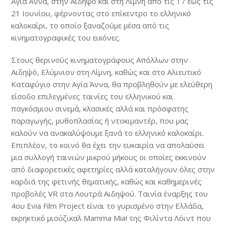
Αγία Άννα, στην Αιδηψό και στη Λίμνη από τις 17 έως τις
21 Ιουνίου, φέρνοντας στο επίκεντρο το ελληνικό
καλοκαίρι, το οποίο ξαναζούμε μέσα από τις
κινηματογραφικές του εικόνες.
Στους θερινούς κινηματογράφους Απόλλων στην
Αιδηψό, Ελύμνιον στη Λίμνη, καθώς και στο Αλιευτικό
Καταφύγιο στην Αγία Άννα, θα προβληθούν με ελεύθερη
είσοδο επιλεγμένες ταινίες του ελληνικού και
παγκόσμιου σινεμά, κλασικές αλλά και πρόσφατης
παραγωγής, μυθοπλασίας ή ντοκιμαντέρ, που μας
καλούν να ανακαλύψουμε ξανά το ελληνικό καλοκαίρι.
Επιπλέον, το κοινό θα έχει την ευκαιρία να απολαύσει
μια συλλογή ταινιών μικρού μήκους οι οποίες εκκινούν
από διαφορετικές αφετηρίες αλλά καταλήγουν όλες στην
καρδιά της φετινής θεματικής, καθώς και καθημερινές
προβολές VR στα Λουτρά Αιδηψού. Ταινία έναρξης του
4ου Evia Film Project είναι το γυρισμένο στην Ελλάδα,
εκρηκτικό μιούζικαλ Mamma Mia! της Φιλίντα Λόιντ που