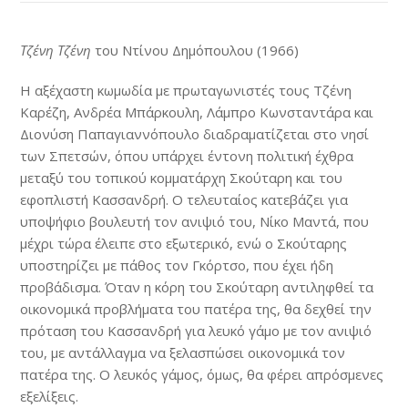
Τζένη Τζένη
του Ντίνου Δημόπουλου (1966)
Η αξέχαστη κωμωδία με πρωταγωνιστές τους Τζένη
Καρέζη, Ανδρέα Μπάρκουλη, Λάμπρο Κωνσταντάρα και
Διονύση Παπαγιαννόπουλο διαδραματίζεται στο νησί
των Σπετσών, όπου υπάρχει έντονη πολιτική έχθρα
μεταξύ του τοπικού κομματάρχη Σκούταρη και του
εφοπλιστή Κασσανδρή. Ο τελευταίος κατεβάζει για
υποψήφιο βουλευτή τον ανιψιό του, Νίκο Μαντά, που
μέχρι τώρα έλειπε στο εξωτερικό, ενώ ο Σκούταρης
υποστηρίζει με πάθος τον Γκόρτσο, που έχει ήδη
προβάδισμα. Όταν η κόρη του Σκούταρη αντιληφθεί τα
οικονομικά προβλήματα του πατέρα της, θα δεχθεί την
πρόταση του Κασσανδρή για λευκό γάμο με τον ανιψιό
του, με αντάλλαγμα να ξελασπώσει οικονομικά τον
πατέρα της. Ο λευκός γάμος, όμως, θα φέρει απρόσμενες
εξελίξεις.