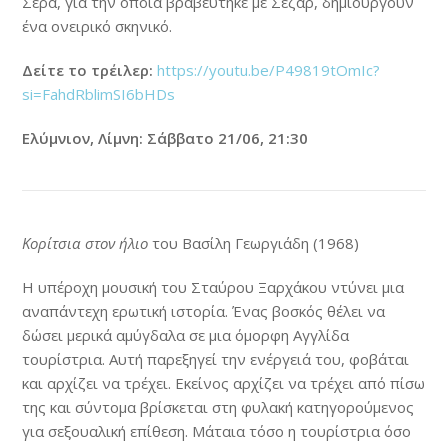
Σερά, για την οποία βραβεύτηκε με Σεζάρ, δημιουργούν
ένα ονειρικό σκηνικό.
Δείτε το τρέιλερ:
https://youtu.be/P49819tOmIc?
si=FahdRblimSI6bHDs
Ελύμνιον, Λίμνη: Σάββατο 21/06, 21:30
Κορίτσια στον ήλιο
του Βασίλη Γεωργιάδη (1968)
Η υπέροχη μουσική του Σταύρου Ξαρχάκου ντύνει μια
αναπάντεχη ερωτική ιστορία. Ένας βοσκός θέλει να
δώσει μερικά αμύγδαλα σε μια όμορφη Αγγλίδα
τουρίστρια. Αυτή παρεξηγεί την ενέργειά του, φοβάται
και αρχίζει να τρέχει. Εκείνος αρχίζει να τρέχει από πίσω
της και σύντομα βρίσκεται στη φυλακή κατηγορούμενος
για σεξουαλική επίθεση. Μάταια τόσο η τουρίστρια όσο