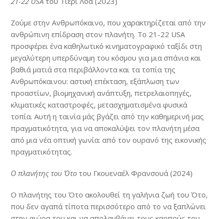
21-22 USA
του Τιερί Λοά (2023)
Ζούμε στην Ανθρωπόκαινο, που χαρακτηρίζεται από την
ανθρώπινη επίδραση στον πλανήτη. Το 21-22 USA
προσφέρει ένα καθηλωτικό κινηματογραφικό ταξίδι στη
μεγαλύτερη υπερδύναμη του κόσμου για μια σπάνια και
βαθιά ματιά στα περιβάλλοντα και τα τοπία της
Ανθρωπόκαινου: αστική επέκταση, εξάπλωση των
προαστίων, βιομηχανική ανάπτυξη, πετρελαιοπηγές,
κλιματικές καταστροφές, μετασχηματισμένα φυσικά
τοπία. Αυτή η ταινία μάς βγάζει από την καθημερινή μας
πραγματικότητα, για να αποκαλύψει τον πλανήτη μέσα
από μια νέα οπτική γωνία: από τον ουρανό της εικονικής
πραγματικότητας.
Ο πλανήτης του Ότο
του Γκουεναέλ Φρανσουά (2024)
Ο πλανήτης του Ότο ακολουθεί τη γαλήνια ζωή του Ότο,
που δεν αγαπά τίποτα περισσότερο από το να ξαπλώνει
στην αιώρα του και να απολαμβάνει τους καρπούς του