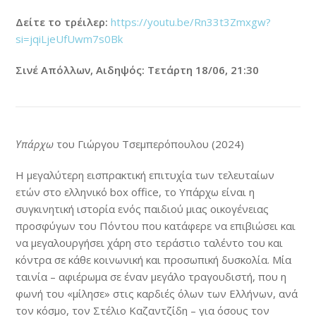
Δείτε το τρέιλερ:
https://youtu.be/Rn33t3Zmxgw?
si=jqiLjeUfUwm7s0Bk
Σινέ Απόλλων, Αιδηψός: Τετάρτη 18/06, 21:30
Υπάρχω
του Γιώργου Τσεμπερόπουλου (2024)
H μεγαλύτερη εισπρακτική επιτυχία των τελευταίων
ετών στο ελληνικό box office, το Υπάρχω είναι η
συγκινητική ιστορία ενός παιδιού μιας οικογένειας
προσφύγων του Πόντου που κατάφερε να επιβιώσει και
να μεγαλουργήσει χάρη στο τεράστιο ταλέντο του και
κόντρα σε κάθε κοινωνική και προσωπική δυσκολία. Μία
ταινία – αφιέρωμα σε έναν μεγάλο τραγουδιστή, που η
φωνή του «μίλησε» στις καρδιές όλων των Ελλήνων, ανά
τον κόσμο, τον Στέλιο Καζαντζίδη – για όσους τον