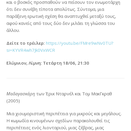
και ο βοσκός προσπαθούν να πείσουν τον ενωμοτάρχη
ότι δεν συνέβη τίποτα απολύτως. Σύντομα, μια
παράξενη ερωτική σχέση θα αναπτυχθεί μεταξύ τους,
αφού κανείς από τους δύο δεν μιλάει τη γλώσσα του
άλλου.
Δείτε το τρέιλερ:
https://youtu.be/FMre9wNv0TU?
si=KYVR4wh7Jk0VxWCR
Ελύμνιον, Λίμνη: Τετάρτη 18/06, 21:30
Μαδαγασκάρη
των Έρικ Νταρνέλ και Τομ ΜακΓκραθ
(2005)
Μια χιουμοριστική περιπέτεια για μικρούς και μεγάλους.
Η κωμωδία κινουμένων σχεδίων παρακολουθεί τις
περιπέτειες ενός λιονταριού, μιας ζέβρας, μιας