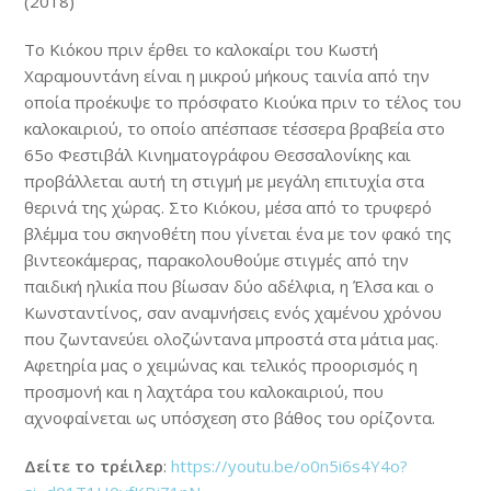
(2018)
Το Κιόκου πριν έρθει το καλοκαίρι του Κωστή
Χαραμουντάνη είναι η μικρού μήκους ταινία από την
οποία προέκυψε το πρόσφατο Κιούκα πριν το τέλος του
καλοκαιριού, το οποίο απέσπασε τέσσερα βραβεία στο
65ο Φεστιβάλ Κινηματογράφου Θεσσαλονίκης και
προβάλλεται αυτή τη στιγμή με μεγάλη επιτυχία στα
θερινά της χώρας. Στο Κιόκου, μέσα από το τρυφερό
βλέμμα του σκηνοθέτη που γίνεται ένα με τον φακό της
βιντεοκάμερας, παρακολουθούμε στιγμές από την
παιδική ηλικία που βίωσαν δύο αδέλφια, η Έλσα και ο
Κωνσταντίνος, σαν αναμνήσεις ενός χαμένου χρόνου
που ζωντανεύει ολοζώντανα μπροστά στα μάτια μας.
Αφετηρία μας ο χειμώνας και τελικός προορισμός η
προσμονή και η λαχτάρα του καλοκαιριού, που
αχνοφαίνεται ως υπόσχεση στο βάθος του ορίζοντα.
Δείτε το τρέιλερ
:
https://youtu.be/o0n5i6s4Y4o?