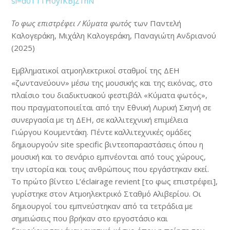
si=d01T1H0yfKBjZ1nN
Το φως επιστρέφει / Κύματα φωτός
των Παντελή
Καλογεράκη, Μιχάλη Καλογεράκη, Παναγιώτη Ανδριανού
(2025)
Εμβληματικοί ατμοηλεκτρικοί σταθμοί της ΔΕΗ
«ζωντανεύουν» μέσω της μουσικής και της εικόνας, στο
πλαίσιο του διαδικτυακού φεστιβάλ «Κύματα φωτός»,
που πραγματοποιείται από την Εθνική Λυρική Σκηνή σε
συνεργασία με τη ΔΕΗ, σε καλλιτεχνική επιμέλεια
Γιώργου Κουμεντάκη. Πέντε καλλιτεχνικές ομάδες
δημιουργούν site specific βιντεοπαραστάσεις όπου η
μουσική και το σενάριο εμπνέονται από τους χώρους,
την ιστορία και τους ανθρώπους που εργάστηκαν εκεί.
Το πρώτο βίντεο L’éclairage revient [το φως επιστρέφει],
γυρίστηκε στον Ατμοηλεκτρικό Σταθμό Αλιβερίου. Οι
δημιουργοί του εμπνεύστηκαν από τα τετράδια με
σημειώσεις που βρήκαν στο εργοστάσιο και