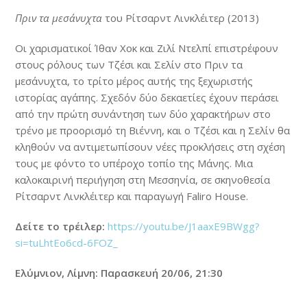
Πριν τα μεσάνυχτα
του Ρίτσαρντ Λινκλέιτερ (2013)
Οι χαρισματικοί Ίθαν Χοκ και Ζιλί Ντελπί επιστρέφουν
στους ρόλους των Τζέσι και Σελίν στο Πριν τα
μεσάνυχτα, το τρίτο μέρος αυτής της ξεχωριστής
ιστορίας αγάπης. Σχεδόν δύο δεκαετίες έχουν περάσει
από την πρώτη συνάντηση των δύο χαρακτήρων στο
τρένο με προορισμό τη Βιέννη, και ο Τζέσι και η Σελίν θα
κληθούν να αντιμετωπίσουν νέες προκλήσεις στη σχέση
τους με φόντο το υπέροχο τοπίο της Μάνης. Μια
καλοκαιρινή περιήγηση στη Μεσσηνία, σε σκηνοθεσία
Ρίτσαρντ Λινκλέιτερ και παραγωγή Faliro House.
Δείτε το τρέιλερ:
https://youtu.be/J1aaxE9BWgg?
si=tuLhtEo6cd-6FOZ_
Ελύμνιον, Λίμνη: Παρασκευή 20/06, 21:30