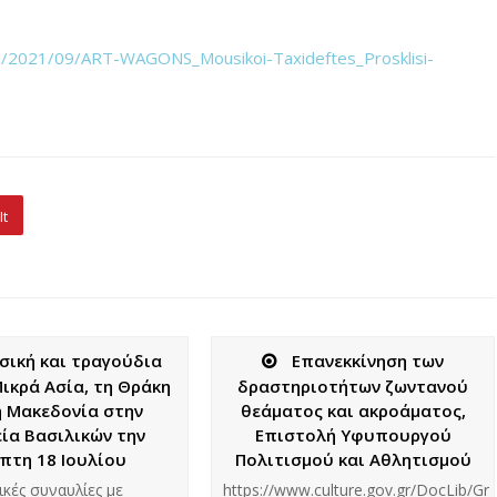
ads/2021/09/ART-WAGONS_Mousikoi-Taxideftes_Prosklisi-
It
σική και τραγούδια
Επανεκκίνηση των
ικρά Ασία, τη Θράκη
δραστηριοτήτων ζωντανού
η Μακεδονία στην
θεάματος και ακροάματος,
ία Βασιλικών την
Επιστολή Υφυπουργού
πτη 18 Ιουλίου
Πολιτισμού και Αθλητισμού
κές συναυλίες με
https://www.culture.gov.gr/DocLib/G