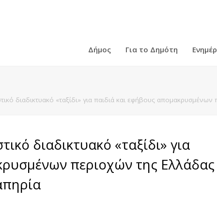
Δήμος
Για το Δημότη
Ενημέ
τικό διαδικτυακό «ταξίδι» για παιδιά και εφήβους απομακρυσμένων π
τικό διαδικτυακό «ταξίδι» για
κρυσμένων περιοχών της Ελλάδας
ναπηρία