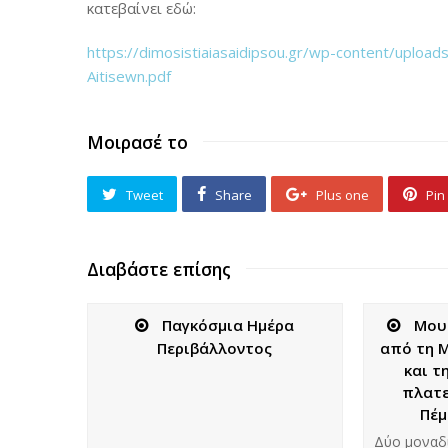
κατεβαίνει εδώ:
https://dimosistiaiasaidipsou.gr/wp-content/uplo
Aitisewn.pdf
Μοιρασέ το
Tweet
Share
Plus one
Pin 
Διαβάστε επίσης
Παγκόσμια Ημέρα
Mου
Περιβάλλοντος
από τη Μ
και τ
πλατε
Πέμ
Δύο μοναδι