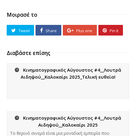
Μοιρασέ το
Tweet
Share
Plus one
Pin It
Διαβάστε επίσης
Κινηματογραφικός Αύγουστος #4__Λουτρά
Αιδηψού__Καλοκαίρι 2025_Τελική ευθεία!
Κινηματογραφικός Αύγουστος #4__Λουτρά
Αιδηψού__Καλοκαίρι 2025
Το θερινό σινεμά είναι μια μοναδική εμπειρία που