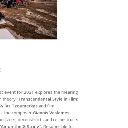
E
irst event for 2021 explores the meaning
m theory “
Transcendental Style in Film:
Syllas Tzoumerkas
and film
lks, the composer
Giannis Veslemes
,
hesizers, deconstructs and reconstructs
Air on the G String”
. Responsible for