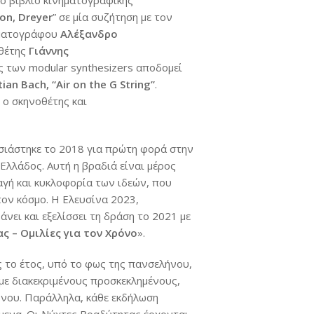
ό βιβλίο κινηματογραφικής
son, Dreyer
” σε μία συζήτηση με τον
νηματογράφου
Αλέξανδρο
νθέτης
Γιάννης
 των modular synthesizers αποδομεί
ian Bach, “Air on the G String”
.
 ο σκηνοθέτης και
ιάστηκε το 2018 για πρώτη φορά στην
 Ελλάδος. Αυτή η βραδιά είναι μέρος
γή και κυκλοφορία των ιδεών, που
τον κόσμο. Η Ελευσίνα 2023,
ει και εξελίσσει τη δράση το 2021 με
 – Ομιλίες για τον Χρόνο
».
το έτος, υπό το φως της πανσελήνου,
με διακεκριμένους προσκεκλημένους,
όνου. Παράλληλα, κάθε εκδήλωση