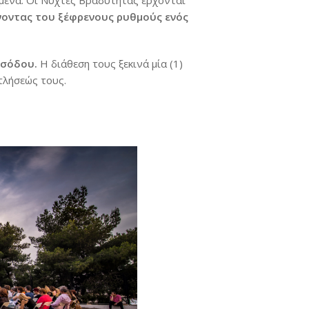
ώμενα. Οι Νύχτες Βραδύτητας έρχονται
νοντας του ξέφρενους ρυθμούς ενός
ισόδο
υ.
Η διάθεση τους ξεκινά μία (1)
τλήσεώς τους.