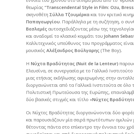
έννοια του χρόνου στο σινεμά μέσα από το θρυλικ
θεωρίας
“Transcendental Style in Film: Ozu, Bres
σκηνοθέτη
Σύλλα Τζουμέρκα
και τον κριτικό κι
Παπαγεωργίου
. Παράλληλα με τη συζήτηση, ο συ
Βεσλεμές
αυτοσχεδιάζοντας μέσω της τεχνολογίας
και αναδομεί το κλασικό κομμάτι του
Johann Sebast
Καλλιτεχνικός υπεύθυνος του προγράμματος είναι
μουσικός
Αλέξανδρος Βούλγαρης
(The Boy)
.
Η
Νύχτα Βραδύτητας (Nuit de la Lenteur)
παρουσ
Ελευσίνα, σε συνεργασία με το Γαλλικό Ινστιτούτο
μιας ετήσιας εκδήλωσης αφιερωμένης στην ανταλλα
διοργανώνεται από τα Γαλλικά Ινστιτούτα σε όλο 
Πολιτιστική Πρωτεύουσα της Ευρώπης, επαναλαμβάν
δύο βασικές στιγμές και τίτλο «
Νύχτες Βραδύτητας
Οι Νύχτες Βραδύτητας διοργανώνονται δύο φορές 
και παρουσιάζουν μία σειρά πρωτότυπων ομιλιών 
θέτοντας πάντα στο επίκεντρο την έννοια του χρ