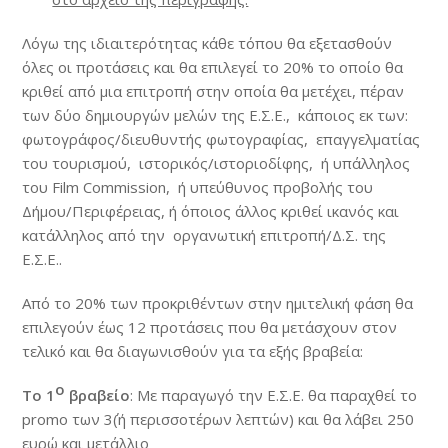
Λόγω της ιδιαιτερότητας κάθε τόπου θα εξετασθούν
όλες οι προτάσεις και θα επιλεγεί το 20% το οποίο θα
κριθεί από μια επιτροπή στην οποία θα μετέχει, πέραν
των δύο δημιουργών μελών της Ε.Σ.Ε., κάποιος εκ των:
φωτογράφος/διευθυντής φωτογραφίας, επαγγελματίας
του τουρισμού, ιστορικός/ιστοριοδίφης, ή υπάλληλος
του Film Commission, ή υπεύθυνος προβολής του
Δήμου/Περιφέρειας, ή όποιος άλλος κριθεί ικανός και
κατάλληλος από την οργανωτική επιτροπή/Δ.Σ. της
Ε.Σ.Ε..
Από το 20% των προκριθέντων στην ημιτελική φάση θα
επιλεγούν έως 12 προτάσεις που θα μετάσχουν στον
τελικό και θα διαγωνισθούν για τα εξής βραβεία:
ο
Το 1
βραβείο
: Με παραγωγό την Ε.Σ.Ε. θα παραχθεί το
promo των 3΄(ή περισσοτέρων λεπτών) και θα λάβει 250
ευρώ και μετάλλιο