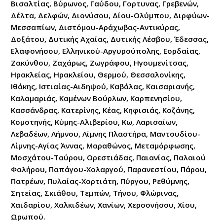
Βισαλτίας, Βύρωνος, Γαύδου, Γορτυνας, Γρεβενών,
Δέλτα, Δελφών, Διονύσου, Δίου-Ολύμπου, Διρφύων-
Μεσσαπίων, Διστόμου-Αράχωβας-Αντικύρας,
Δοξάτου, Δυτικής Αχαίας, Δυτικής Λέσβου, Έδεσσας,
Ελαφονήσου, Ελληνικού-Αργυρούπολης, Εορδαίας,
Ζακύνθου, Ζαχάρως, Ζωγράφου, Ηγουμενίτσας,
Ηρακλείας, Ηρακλείου, Θερμού, Θεσσαλονίκης,
Ιθάκης,
Ιστιαίας-Αιδηψού
, Καβάλας, Καισαριανής,
Καλαμαριάς, Καμένων Βούρλων, Καρπενησίου,
Κασσάνδρας, Κατερίνης, Κέας, Κηφισιάς, Κοζάνης,
Κομοτηνής, Κύμης-Αλιβερίου, Κω, Λαρισαίων,
Λεβαδέων, Λήμνου, Λίμνης Πλαστήρα, Μαντουδίου-
Λίμνης-Αγίας Άννας, Μαραθώνος, Μεταμόρφωσης,
Μοσχάτου-Ταύρου, Ορεστιάδας, Παιανίας, Παλαιού
Φαλήρου, Παπάγου-Χολαργού, Παρανεστίου, Πάρου,
Πατρέων, Πυλαίας-Χορτιάτη, Πύργου, Ρεθύμνης,
Σητείας, Σκιάθου, Τεμπών, Τήνου, Φλώρινας,
Χαιδαρίου, Χαλκιδέων, Χανίων, Χερσονήσου, Χίου,
Ωρωπού.