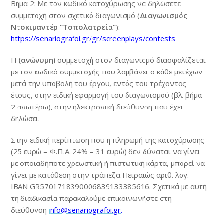
Βήμα 2: Με τον κωδικό κατοχύρωσης να δηλώσετε
συμμετοχή στον σχετικό διαγωνισμό (
Διαγωνισμός
Ντοκιμαντέρ “Τοπολατρεία”
):
https://senariografoi.gr/gr/screenplays/contests
Η
(ανώνυμη)
συμμετοχή στον διαγωνισμό διασφαλίζεται
με τον κωδικό συμμετοχής που λαμβάνει ο κάθε μετέχων
μετά την υποβολή του έργου, εντός του τρέχοντος
έτους, στην ειδική εφαρμογή του διαγωνισμού (βλ. βήμα
2 ανωτέρω), στην ηλεκτρονική διεύθυνση που έχει
δηλώσει.
Στην ειδική περίπτωση που η πληρωμή της κατοχύρωσης
(25 ευρώ = Φ.Π.Α. 24% = 31 ευρώ) δεν δύναται να γίνει
με οποιαδήποτε χρεωστική ή πιστωτική κάρτα, μπορεί να
γίνει με κατάθεση στην τράπεζα Πειραιώς αριθ. λογ.
IBAN GR5701718390006839133385616. Σχετικά με αυτή
τη διαδικασία παρακαλούμε επικοινωνήστε στη
διεύθυνση
i
nfo@senariografoi.gr
.