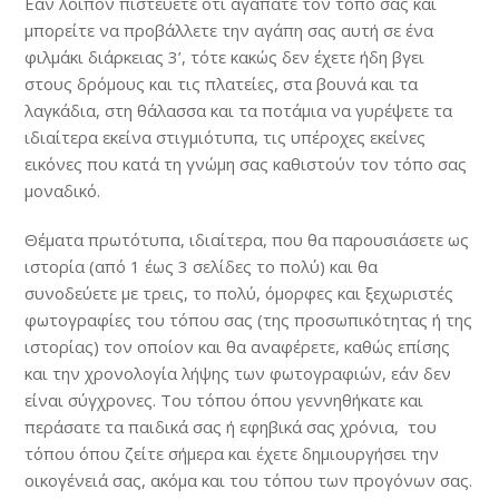
Εάν λοιπόν πιστεύετε ότι αγαπάτε τον τόπο σας και
μπορείτε να προβάλλετε την αγάπη σας αυτή σε ένα
φιλμάκι διάρκειας 3’, τότε κακώς δεν έχετε ήδη βγει
στους δρόμους και τις πλατείες, στα βουνά και τα
λαγκάδια, στη θάλασσα και τα ποτάμια να γυρέψετε τα
ιδιαίτερα εκείνα στιγμιότυπα, τις υπέροχες εκείνες
εικόνες που κατά τη γνώμη σας καθιστούν τον τόπο σας
μοναδικό.
Θέματα πρωτότυπα, ιδιαίτερα, που θα παρουσιάσετε ως
ιστορία (από 1 έως 3 σελίδες το πολύ) και θα
συνοδεύετε με τρεις, το πολύ, όμορφες και ξεχωριστές
φωτογραφίες του τόπου σας (της προσωπικότητας ή της
ιστορίας) τον οποίον και θα αναφέρετε, καθώς επίσης
και την χρονολογία λήψης των φωτογραφιών, εάν δεν
είναι σύγχρονες. Του τόπου όπου γεννηθήκατε και
περάσατε τα παιδικά σας ή εφηβικά σας χρόνια, του
τόπου όπου ζείτε σήμερα και έχετε δημιουργήσει την
οικογένειά σας, ακόμα και του τόπου των προγόνων σας.