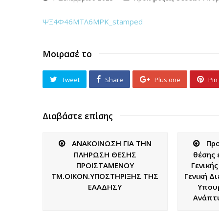
ΨΞ4Φ46ΜΤΛ6ΜΡΚ_stamped
Μοιρασέ το
Tweet
Share
Plus one
Pin 
Διαβάστε επίσης
ΑΝΑΚΟΙΝΩΣΗ ΓΙΑ ΤΗΝ
Πρ
ΠΛΗΡΩΣΗ ΘΕΣΗΣ
θέσης 
ΠΡΟΪΣΤΑΜΕΝΟΥ
Γενικής
ΤΜ.ΟΙΚΟΝ.ΥΠΟΣΤΗΡΙΞΗΣ ΤΗΣ
Γενική Δ
ΕΑΑΔΗΣΥ
Υπουρ
Ανάπτυ