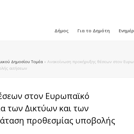
Δήμος
Για το Δημότη
Ενημέ
ικού Δημοσίου Τομέα
»
Ανακοίνωση προκήρυξης θέσεων στον Ευρωπα
ολής αιτήσεων
έσεων στον Ευρωπαϊκό
α των Δικτύων και των
ράταση προθεσμίας υποβολής