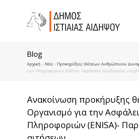
Blog
Αρχική
»
Νέα
»
Προκηρύξεις Θέσεων Ανθρώπινου Δυναμ
των Πληροφοριών (ENISA)- Παράταση προθεσμίας υποβ
Ανακοίνωση προκήρυξης θ
Οργανισμό για την Ασφάλει
Πληροφοριών (ENISA)- Πα
αιτήσεων