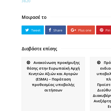
3820
Μοιρασέ το
Tweet
Share
Plus one
Pin 
Διαβάστε επίσης
Ανακοίνωση προκήρυξης
Πρό
θέσης στην Ευρωπαϊκή Αρχή
ενδια
Κινητών Αξιών και Αγορών
υποβολ
(ESMA) – Παράταση
πλ
προθεσμίας υποβολής
Προϊστ
αιτήσεων
Διεύθυ
Διακυβέρν
Ανεξάρτη
Ε