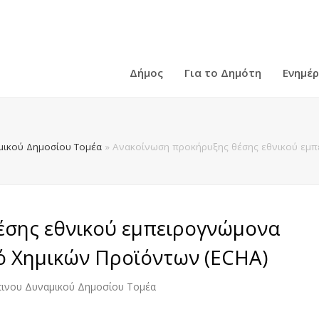
Δήμος
Για το Δημότη
Ενημέ
ικού Δημοσίου Τομέα
»
Ανακοίνωση προκήρυξης θέσης εθνικού εμ
έσης εθνικού εμπειρογνώμονα
 Χημικών Προϊόντων (ECHA)
ινου Δυναμικού Δημοσίου Τομέα