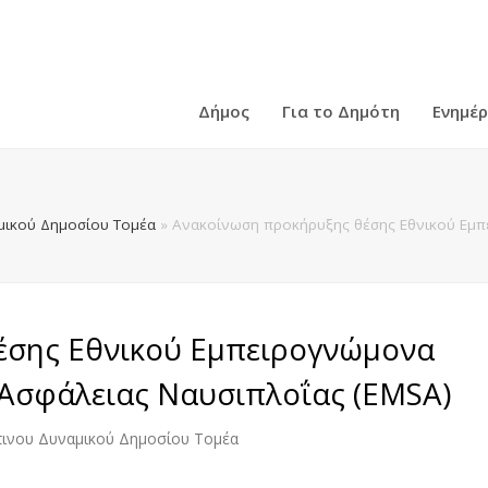
Δήμος
Για το Δημότη
Ενημέ
ικού Δημοσίου Τομέα
»
Ανακοίνωση προκήρυξης θέσης Εθνικού Εμπ
έσης Εθνικού Εμπειρογνώμονα
Ασφάλειας Ναυσιπλοΐας (EMSA)
ινου Δυναμικού Δημοσίου Τομέα