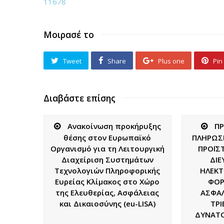
11678
Μοιρασέ το
Tweet
Share
Plus one
Pin 
Διαβάστε επίσης
Ανακοίνωση προκήρυξης
ΠΡ
θέσης στoν Ευρωπαϊκό
ΠΛΗΡΩΣΗ
Οργανισμό για τη Λειτουργική
ΠΡΟΪΣ
Διαχείριση Συστημάτων
ΔΙ
Τεχνολογιών Πληροφορικής
ΗΛΕΚΤ
Ευρείας Κλίμακος στο Χώρο
ΦΟΡ
της Ελευθερίας, Ασφάλειας
ΑΣΦΑΛ
και Δικαιοσύνης (eu-LISA)
ΤΡΙ
ΔΥΝΑΤ