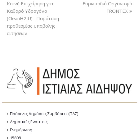
Κοινή Επιχείρηση για
Ευρωπαϊκό Οργανισμό
Kαθαρό Yδρογόνο
FRONTEX
(CleanH2JU) –Παράταση
προθεσμίας υποβολής
αιτήσεων
Πράσινες Δημόσιες Συμβάσεις (ΠΔΣ)
Δημοτικές Ενότητες
Ενημέρωση
15808