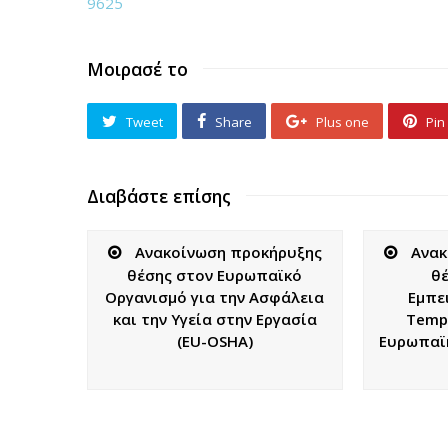
9625
Μοιρασέ το
Tweet
Share
Plus one
Pin 
Διαβάστε επίσης
Ανακοίνωση προκήρυξης
Ανακ
θέσης στον Ευρωπαϊκό
θέ
Οργανισμό για την Ασφάλεια
Εμπε
και την Υγεία στην Εργασία
Temp
(EU-OSHA)
Ευρωπαϊ