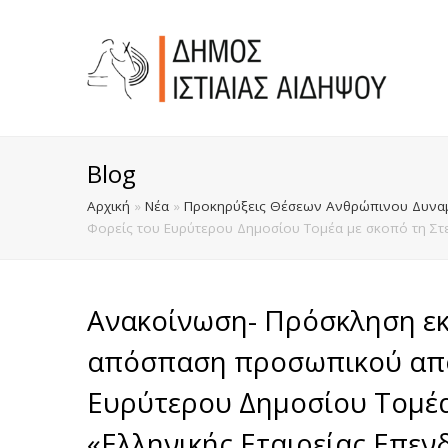
Blog
Αρχική
»
Νέα
»
Προκηρύξεις Θέσεων Ανθρώπινου Δυναμ
Φορείς του Ευρύτερου Δημοσίου Τομέα με σκοπό τη Στελ
Ανακοίνωση- Πρόσκληση εκ
απόσπαση προσωπικού από 
Ευρύτερου Δημοσίου Τομέα
«Ελληνικής Εταιρείας Επεν