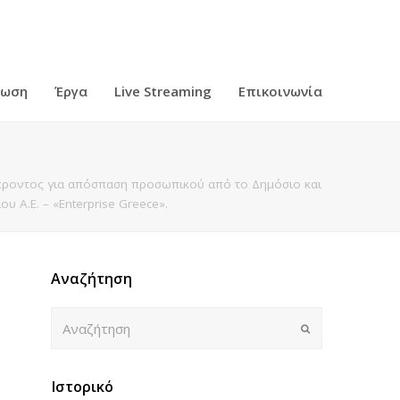
ρωση
Έργα
Live Streaming
Επικοινωνία
ροντος για απόσπαση προσωπικού από το Δημόσιο και
 Α.Ε. – «Enterprise Greece».
Αναζήτηση
Αναζήτηση
Submit
Ιστορικό