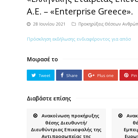
Α.Ε. – «Enterprise Greece».
28 Ιουνίου 2021
Προκηρύξεις Θέσεων Ανθρώπ
Πρόσκληση εκδήλωσης ενδιαφέροντος για απόσ
Μοιρασέ το
Tweet
Share
Plus one
Pin 
Διαβάστε επίσης
Ανακοίνωση προκήρυξης
Ανακ
θέσης Διευθυντή/
θέ
Διευθύντριας Επικεφαλής της
Εμπει
Αντιπροσωπείας της
Ευρω