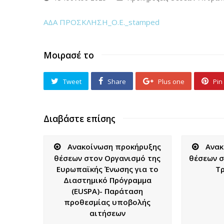
ΑΔΑ ΠΡΟΣΚΛΗΣΗ_Ο.Ε._stamped
Μοιρασέ το
Tweet
Share
Plus one
Pin 
Διαβάστε επίσης
Ανακοίνωση προκήρυξης
Ανακ
θέσεων στον Οργανισμό της
θέσεων σ
Ευρωπαϊκής Ένωσης για το
Τ
Διαστημικό Πρόγραμμα
(EUSPA)- Παράταση
προθεσμίας υποβολής
αιτήσεων