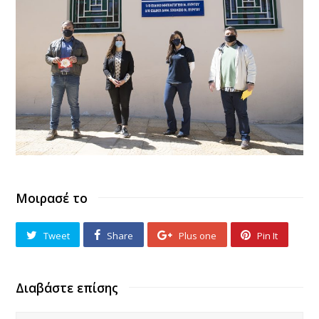
Μοιρασέ το
Tweet
Share
Plus one
Pin It
Διαβάστε επίσης