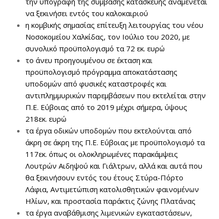
την υπογραφή της σύμβασης κατασκευής αναμένεται
να ξεκινήσει εντός του καλοκαιριού
η κομβικής σημασίας επίτευξη λειτουργίας του νέου
Νοσοκομείου Χαλκίδας, τον Ιούλιο του 2020, με
συνολικό προϋπολογισμό τα 72 εκ. ευρώ
το άνευ προηγουμένου σε έκταση και
προϋπολογισμό πρόγραμμα αποκατάστασης
υποδομών από φυσικές καταστροφές και
αντιπλημμυρικών παρεμβάσεων που εκτελείται στην
Π.Ε. Εύβοιας από το 2019 μέχρι σήμερα, ύψους
218εκ. ευρώ
τα έργα οδικών υποδομών που εκτελούνται από
άκρη σε άκρη της Π.Ε. Εύβοιας με προϋπολογισμό τα
117εκ. όπως οι ολοκληρωμένες παρακάμψεις
Λουτρών Αιδηψού και Γιάλτρων, αλλά και αυτά που
θα ξεκινήσουν εντός του έτους Στύρα-Πόρτο
Λάφια, Αντιμετώπιση κατολισθητικών φαινομένων
Ηλίων, και προστασία παράκτις ζώνης Πλατάνας
τα έργα αναβάθμισης λιμενικών εγκαταστάσεων,