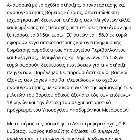
Αναφορικά με το σχέδιο στήριξης, αποκατάστασης και
ανασυγκρότησης βόρειας Εύβοιας, αποτυπώθηκε η
ισχυρή κρατική δέσμευση στήριξης των πληγέντων αλλά
και θωράκισης της περιοχής με πιστώσεις που έχουν ήδη
ξεπεράσει τα 315εκ. ευρώ. Εξ’ αυτών τα 156,9 εκ. ευρώ
αφορούν έργα αποκατάστασης και αντιπλημμυρικής
θωράκισης αρμοδιότητας Υπουργείου Περιβάλλοντος
και Ενέργειας, Περιφέρειας και Δήμων, ενώ τα 158 εκ.
ευρώ αφορούν δεσμεύσεις πιστώσεων για την στήριξη
πληγέντων. Παράλληλα δε, παρουσιάστηκαν οι βασικοί
άξονες των έργων που θα πλαισιώσουν το σχέδιο
ανασυγκρότησης, με κορυφαίο εκείνο της ωρίμανσης των
μελετών του βόρειου οδικού άξονα εντός των επόμενων
18 μηνών και την ένταξη του σε χρηματοδοτικό
πρόγραμμα του Υπουργείου Υποδομών και Μεταφορών.
Με το πέρας της σύσκεψης, ο Αντιπεριφερειάρχης Π.Ε.
Εύβοιας Γιώργος Κελαϊδίτης δήλωσε:
«Ο σημερινός
απολογισμός της συλλογικής δουλειάς Κυβέρνησης και