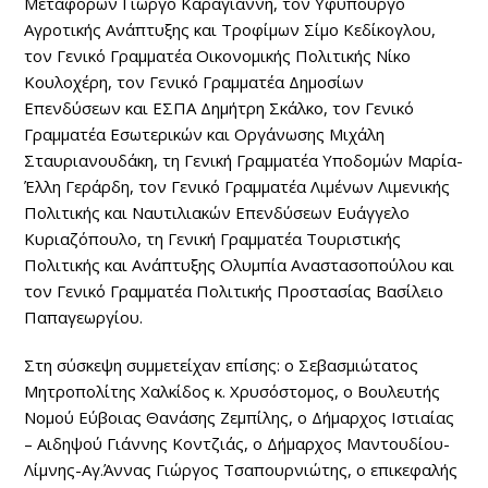
Μεταφορών Γιώργο Καραγιάννη, τον Υφυπουργό
Αγροτικής Ανάπτυξης και Τροφίμων Σίμο Κεδίκογλου,
τον Γενικό Γραμματέα Οικονομικής Πολιτικής Νίκο
Κουλοχέρη, τον Γενικό Γραμματέα Δημοσίων
Επενδύσεων και ΕΣΠΑ Δημήτρη Σκάλκο, τον Γενικό
Γραμματέα Εσωτερικών και Οργάνωσης Μιχάλη
Σταυριανουδάκη, τη Γενική Γραμματέα Υποδομών Μαρία-
Έλλη Γεράρδη, τον Γενικό Γραμματέα Λιμένων Λιμενικής
Πολιτικής και Ναυτιλιακών Επενδύσεων Ευάγγελο
Κυριαζόπουλο, τη Γενική Γραμματέα Τουριστικής
Πολιτικής και Ανάπτυξης Ολυμπία Αναστασοπούλου και
τον Γενικό Γραμματέα Πολιτικής Προστασίας Βασίλειο
Παπαγεωργίου.
Στη σύσκεψη συμμετείχαν επίσης: ο Σεβασμιώτατος
Μητροπολίτης Χαλκίδος κ. Χρυσόστομος, ο Βουλευτής
Νομού Εύβοιας Θανάσης Ζεμπίλης, ο Δήμαρχος Ιστιαίας
– Αιδηψού Γιάννης Κοντζιάς, ο Δήμαρχος Μαντουδίου-
Λίμνης-Αγ.Άννας Γιώργος Τσαπουρνιώτης, ο επικεφαλής