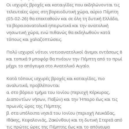
Οι ισχυρές βροχές και καταιγίδες που εκδηλώνονται τις
τελευταίες ώρες στη βορειοδυτική χώρα, αύριο Πέμπτη
(
05-02-26
) θα επεκταθούν και σε όλη τη δυτική Ελλάδα,
τα βορειοανατολικά ηπειρωτικά και την ανατολική
νησιωτική χώρα, ενώ πιθανώς θα εκδηλωθούν κατά
τόπους και χαλαζοπτώσεις.
Πολύ ισχυροί νότιοι νοτιοανατολικοί άνεμοι εντάσεως 8
και τοπικά 9 μποφόρ θα πνέουν την Πέμπτη από το πρωί
μέχρι το απόγευμα στο Ανατολικό Αιγαίο.
Κατά τόπους ισχυρές βροχές και καταιγίδες, πιο
αναλυτικά, προβλέπονται:
α. στο βόρειο τμήμα του Ιονίου (περιοχή Κέρκυρας,
Διαποντίων νήσων, Παξών) και την Ήπειρο έως και τις
πρωινές ώρες της Πέμπτης
β. στα υπόλοιπα νησιά του Ιονίου (περιοχή Λευκάδας,
Ιθάκης, Κεφαλονιάς, Ζακύνθου) και τη δυτική Στερεά από
τις πρώτες ώρες της Πέμπτης έως και το απόγευμα