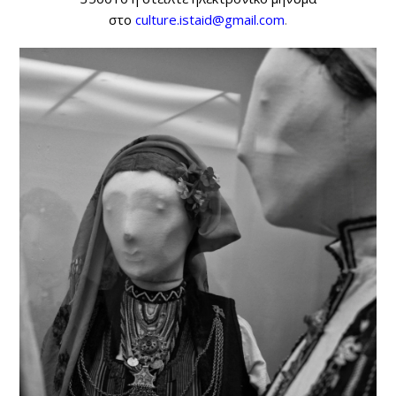
στο
culture.istaid@gmail.com
.