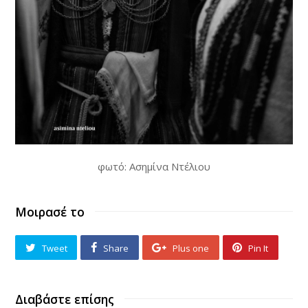
φωτό: Ασημίνα Ντέλιου
Μοιρασέ το
Tweet
Share
Plus one
Pin It
Διαβάστε επίσης