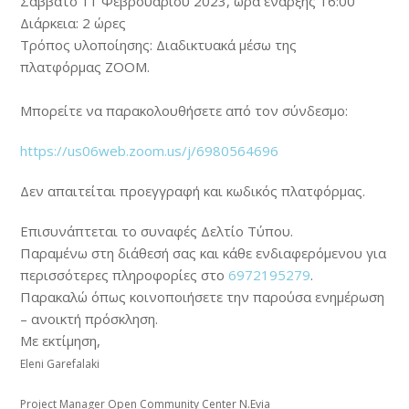
Σάββατο 11
Φεβρουαρίου
2023
,
ώρα έναρξης
16:00
Διάρκεια: 2 ώρες
Τρόπος υλοποίησης: Δ
ιαδικτυακά
μέσω της
πλατφόρμας
ΖΟΟΜ
.
Μπορείτε να παρακολουθήσετε από τον σύνδεσμο:
https://us06web.zoom.us/j/6980564696
Δεν απαιτείται προεγγραφή και κωδικός πλατφόρμας.
Επισυνάπτεται το συναφές Δελτίο Τύπου.
Π
αραμένω στη διάθεσή σας και κάθε ενδιαφερόμενου για
περισσότερες πληροφορίες στο
6972195279
.
Παρακαλώ όπως κοινοποιήσετε την παρούσα ενημέρωση
– ανοικτή πρόσκληση.
Με εκτίμηση,
Eleni Garefalaki
Project Manager Open Community Center N.Evia