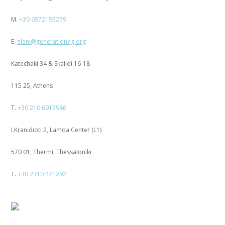
M.
+30 6972195279
E.
eleni@generationag.org
Katechaki 34 & Skalidi 16-18
115 25, Athens
T.
+30 210 6917986
I.Kranidioti 2, Lamda Center (L1)
570 01, Thermi, Thessaloniki
T.
+30 2310 471292