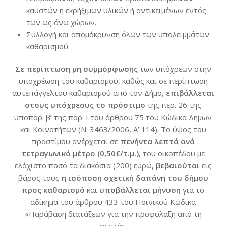
καυστών ή εκρήξιμων υλικών ή αντικειμένων εντός
των ως άνω χώρων.
Συλλογή και απομάκρυνση όλων των υπολειμμάτων
καθαρισμού.
Σε περίπτωση μη συμμόρφωσης
των υπόχρεων στην
υποχρέωση του καθαρισμού, καθώς και σε περίπτωση
αυτεπάγγελτου καθαρισμού από τον Δήμο,
επιβάλλεται
στους υπόχρεους το πρόστιμο
της περ. 26 της
υποπαρ. β’ της παρ. Ι του άρθρου 75 του Κώδικα Δήμων
και Κοινοτήτων (Ν. 3463/2006, Α’ 114). Το ύψος του
προστίμου ανέρχεται σε
πενήντα λεπτά ανά
τετραγωνικό μέτρο (0,50€/τ.μ.)
, του οικοπέδου με
ελάχιστο ποσό τα διακόσια (200) ευρώ,
βεβαιούται
εις
βάρος τους
η ισόποση σχετική δαπάνη του δήμου
προς καθαρισμό
και
υποβάλλεται μήνυση
για το
αδίκημα του άρθρου 433 του Ποινικού Κώδικα
«Παράβαση διατάξεων για την προφύλαξη από τη