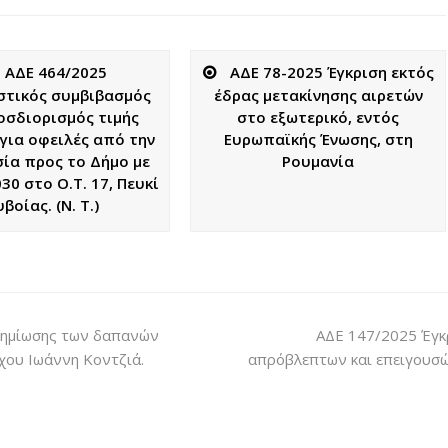
ΑΔΕ 464/2025
ΑΔΕ 78-2025 Έγκριση εκτός
στικός συμβιβασμός
έδρας μετακίνησης αιρετών
οσδιορισμός τιμής
στο εξωτερικό, εντός
για οφειλές από την
Ευρωπαϊκής Ένωσης, στη
σία προς το Δήμο με
Ρουμανία
030 στο Ο.Τ. 17, Πευκί
υβοίας. (Ν. Τ.)
οζημίωσης των δαπανών
ΑΔΕ 147/2025 Έγκ
χου Ιωάννη Κοντζιά.
απρόβλεπτων και επειγουσώ