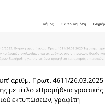
Δήμος
Για το Δημότη
Ενημέ
46/2025: Έγκριση της υπ’ αριθμ. Πρωτ. 4611/26.03.2025 Τεχνικής περ
ν και λοιπών αναλωσίμων για τις ανάγκες των υπηρεσιών, δομών κα
όρων διακήρυξης για την ως άνω προμήθεια και ορισμός επιτροπών.
υπ’ αριθμ. Πρωτ. 4611/26.03.2025
ης με τίτλο «Προμήθεια γραφικής
τιού εκτυπώσεων, γραφίτη