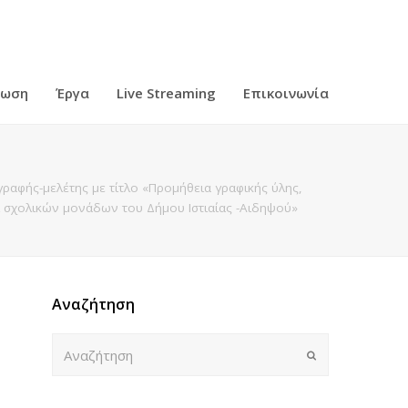
ρωση
Έργα
Live Streaming
Επικοινωνία
ιγραφής-μελέτης με τίτλο «Προμήθεια γραφικής ύλης,
ι σχολικών μονάδων του Δήμου Ιστιαίας -Αιδηψού»
Αναζήτηση
Αναζήτηση
Submit