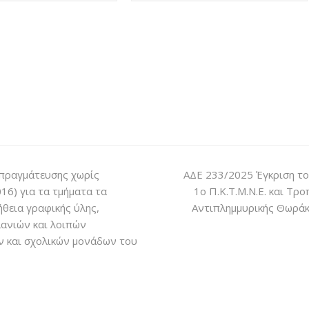
απραγμάτευσης χωρίς
ΑΔΕ 233/2025 Έγκριση το
16) για τα τμήματα τα
1ο Π.Κ.Τ.Μ.Ν.Ε. και Τρ
θεια γραφικής ύλης,
Αντιπλημμυρικής Θωράκι
λανιών και λοιπών
ν και σχολικών μονάδων του