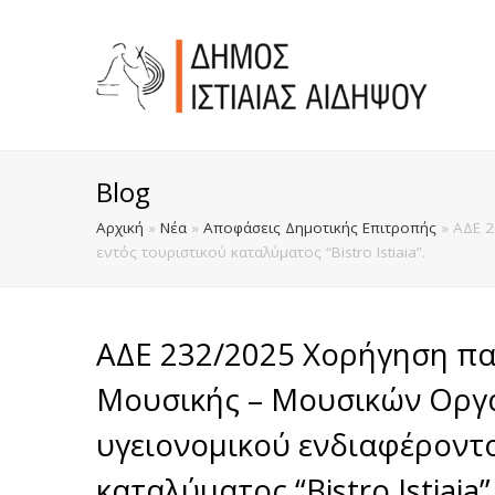
Blog
Αρχική
»
Νέα
»
Αποφάσεις Δημοτικής Επιτροπής
»
ΑΔΕ 2
εντός τουριστικού καταλύματος “Bistro Ιstiaia”.
ΑΔΕ 232/2025 Χορήγηση π
Μουσικής – Μουσικών Οργ
υγειονομικού ενδιαφέροντο
καταλύματος “Bistro Ιstiaia”