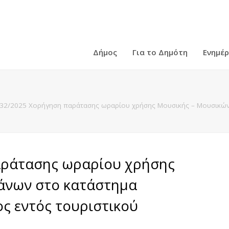
Δήμος
Για το Δημότη
Ενημέ
32/2025 Χορήγηση παράτασης ωραρίου χρήσης Μουσικής – Μουσικώ
αράτασης ωραρίου χρήσης
άνων στο κατάστημα
ς εντός τουριστικού
.