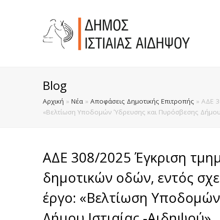
Blog
Αρχική
»
Νέα
»
Αποφάσεις Δημοτικής Επιτροπής
»
ΑΔΕ 3
«Βελτίωση Υποδομών Ύδρευσης και Πυρόσβεσης Δήμου Ι
ΑΔΕ 308/2025 Έγκριση τμη
δημοτικών οδών, εντός σχε
έργο: «Βελτίωση Υποδομών
Δήμου Ιστιαίας -Αιδηψού».