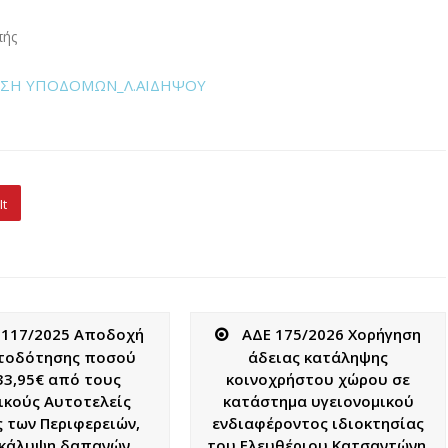
πής
ΙΩΣΗ ΥΠΟΔΟΜΩΝ_Λ.ΑΙΔΗΨΟΥ
It
 117/2025 Αποδοχή
ΑΔΕ 175/2026 Χορήγηση
τοδότησης ποσού
άδειας κατάληψης
33,95€ από τους
κοινοχρήστου χώρου σε
ικούς Αυτοτελείς
κατάστημα υγειονομικού
 των Περιφερειών,
ενδιαφέροντος ιδιοκτησίας
 κάλυψη δαπανών
του Ελευθέριου Κατσαντώνη.