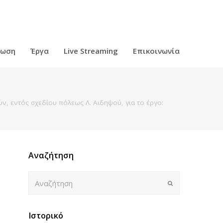
ρωση
Έργα
Live Streaming
Επικοινωνία
, εντός σχεδίου πόλεως Λ. Αιδηψού, για το έργο:
Αναζήτηση
Αναζήτηση
Submit
Ιστορικό