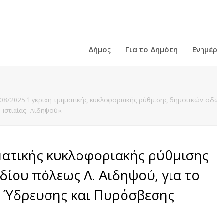
Δήμος
Για το Δημότη
Ενημέ
08/2025 Έγκριση τμηματικής κυκλοφοριακής ρύθμισης δημοτικών οδών
στιαίας -Αιδηψού».
ματικής κυκλοφοριακής ρύθμισης
δίου πόλεως Λ. Αιδηψού, για το
 Ύδρευσης και Πυρόσβεσης