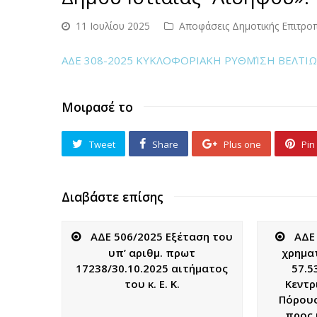
11 Ιουλίου 2025
Αποφάσεις Δημοτικής Επιτρο
ΑΔΕ 308-2025 ΚΥΚΛΟΦΟΡΙΑΚΗ ΡΥΘΜΊΣΗ ΒΕΛΤ
Μοιρασέ το
Tweet
Share
Plus one
Pin 
Διαβάστε επίσης
ΑΔΕ 506/2025 Εξέταση του
ΑΔΕ
υπ’ αριθμ. πρωτ
χρημα
17238/30.10.2025 αιτήματος
57.5
του κ. Ε. Κ.
Κεντρ
Πόρους
προς