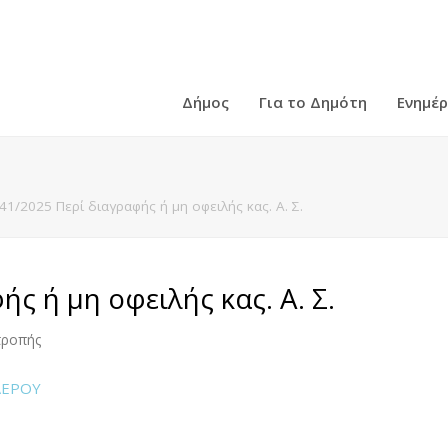
Δήμος
Για το Δημότη
Ενημέ
41/2025 Περί διαγραφής ή μη οφειλής κας. Α. Σ.
ς ή μη οφειλής κας. Α. Σ.
τροπής
ΛΕΡΟΥ