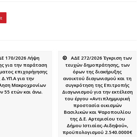
It
ΔΕ 170/2026 Λήψη
ΑΔΕ 272/2026 Έγκριση των
ς για την παράταση
τευχών δημοπράτησης, των
ματος επιχορήγησης
όρων της διακήρυξης
 Δ.ΥΠ.Α για την
ανοικτού διαγωνισμού και τη
ληση Μακροχρονίων
συγκρότηση της Επιτροπής
ν 55 ετών και άνω.
Διαγωνισμού για την εκτέλεση
του έργου «Αντιπλημμυρική
προστασία οικισμών
Βασιλικών και Ψαροπουλίου
της Δ.Ε. Αρτεμισίου του
Δήμου Ιστιαίας-Αιδηψού»,
προϋπολογισμού 2.540.0000€