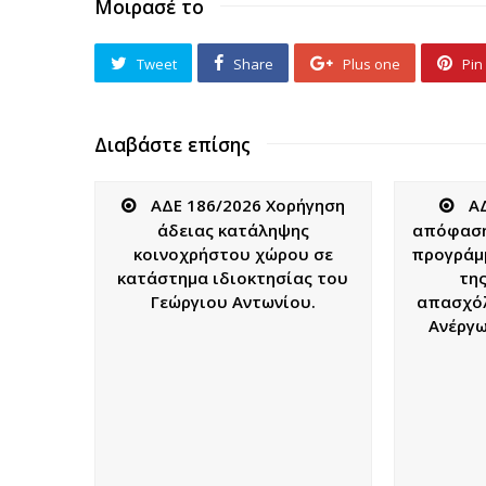
Μοιρασέ το
Tweet
Share
Plus one
Pin 
Διαβάστε επίσης
ΑΔΕ 186/2026 Χορήγηση
Α
άδειας κατάληψης
απόφαση
κοινοχρήστου χώρου σε
προγράμ
κατάστημα ιδιοκτησίας του
της
Γεώργιου Αντωνίου.
απασχό
Ανέργω