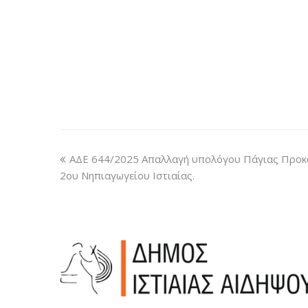
ΑΔΕ 644/2025 Απαλλαγή υπολόγου Πάγιας Προκ
2ου Νηπιαγωγείου Ιστιαίας.