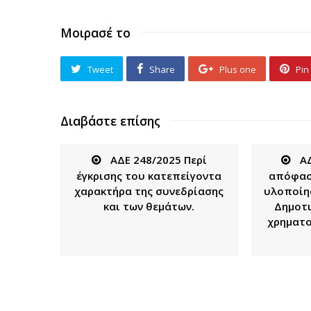
Μοιρασέ το
Tweet
Share
Plus one
Pin 
Διαβάστε επίσης
ΑΔΕ 248/2025 Περί
Α
έγκρισης του κατεπείγοντα
απόφαση
χαρακτήρα της συνεδρίασης
υλοποίη
και των θεμάτων.
Δημοτι
χρηματο