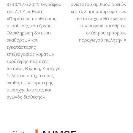
8330/17.6.2025 εγγράφου
ανώτατου αριθμού αδειών
της Δ.Τ.Υ με θέμα:
και τον προσδιορισμό των
«Παράταση προθεσμίας
αντίστοιχων θέσεων για
περαίωσης του έργου
την άσκηση υπαίθριου
΄΄Ολοκλήρωση δικτύου
στάσιμου εμπορίου
ακαθάρτων και
παραγωγού πωλητή»
εγκατάστασης
επεξεργασίας λυμάτων
ευρύτερης περιοχής
Ιστιαίας Β΄ φάση, Υποέργο
1: Δίκτυα αποχέτευσης
ακαθάρτων ευρύτερης
περιοχής Ιστιαίας και
αγωγός διάθεσης΄΄»