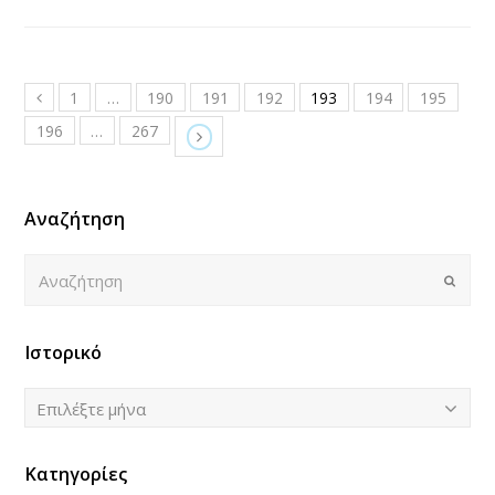
1
…
190
191
192
193
194
195
196
…
267
Αναζήτηση
Αναζήτηση
Submi
Ιστορικό
Ιστορικό
Επιλέξτε μήνα
Κατηγορίες