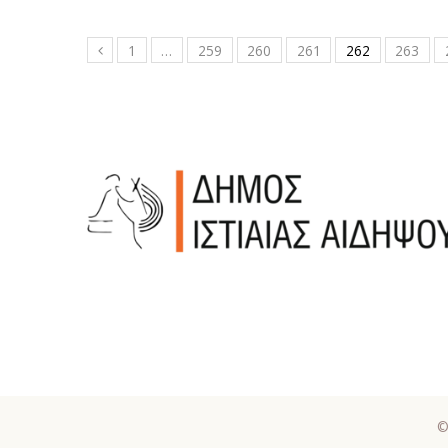
1
…
259
260
261
262
263
©