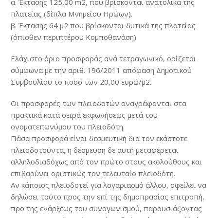
α. Έκτασης 125,00 m2, που βρίσκονται ανατολικά της
πλατείας (δίπλα Μνημείου Ηρώων).
β. Έκτασης 64 μ2 που βρίσκονται δυτικά της πλατείας
(όπισθεν περιπτέρου Κομποθανάση)
Ελάχιστο όριο προσφοράς ανά τετραγωνικό, ορίζεται
σύμφωνα µε την αριθ. 196/2011 απόφαση Δημοτικού
Συμβουλίου το ποσό των 20,00 ευρώ/μ2.
Οι προσφορές των πλειοδοτών αναγράφονται στα
πρακτικά κατά σειρά εκφωνήσεως µετά του
ονοµατεπωνύµου του πλειοδότη.
Πάσα προσφορά είναι δεσµευτική δια τον εκάστοτε
πλειοδοτούντα, η δέσµευση δε αυτή µεταφέρεται
αλληλοδιαδόχως από τον πρώτο στους ακολούθους και
επιβαρύνει οριστικώς τον τελευταίο πλειοδότη.
Αν κάποιος πλειοδοτεί για λογαριασµό άλλου, οφείλει να
δηλώσει τούτο προς την επί της δηµοπρασίας επιτροπή,
προ της ενάρξεως του συναγωνισµού, παρουσιάζοντας