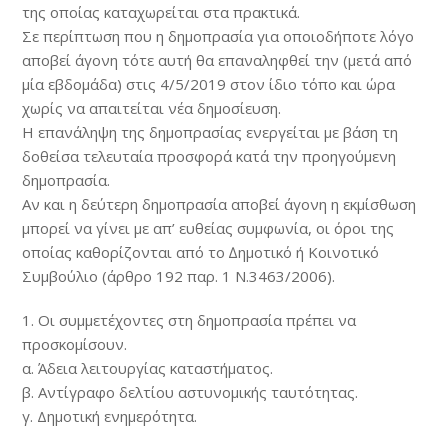
της οποίας καταχωρείται στα πρακτικά.
Σε περίπτωση που η δηµοπρασία για οποιοδήποτε λόγο
αποβεί άγονη τότε αυτή θα επαναληφθεί την (µετά από
µία εβδοµάδα) στις 4/5/2019 στον ίδιο τόπο και ώρα
χωρίς να απαιτείται νέα δηµοσίευση.
Η επανάληψη της δηµοπρασίας ενεργείται µε βάση τη
δοθείσα τελευταία προσφορά κατά την προηγούµενη
δηµοπρασία.
Αν και η δεύτερη δηµοπρασία αποβεί άγονη η εκµίσθωση
µπορεί να γίνει µε απ’ ευθείας συµφωνία, οι όροι της
οποίας καθορίζονται από το ∆ηµοτικό ή Κοινοτικό
Συµβούλιο (άρθρο 192 παρ. 1 Ν.3463/2006).
1. Οι συµµετέχοντες στη δηµοπρασία πρέπει να
προσκομίσουν.
α. Άδεια λειτουργίας καταστήματος.
β. Αντίγραφο δελτίου αστυνομικής ταυτότητας.
γ. Δημοτική ενημερότητα.