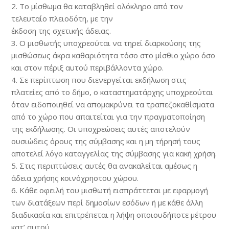
2. Το µίσθωµα θα καταβληθεί ολόκληρο από τον
τελευταίο πλειοδότη, µε την
έκδοση της σχετικής άδειας.
3. Ο µισθωτής υποχρεούται να τηρεί διαρκούσης της
µισθώσεως άκρα καθαριότητα τόσο στο µίσθιο χώρο όσο
και στον πέριξ αυτού περιβάλλοντα χώρο.
4. Σε περίπτωση που διενεργείται εκδήλωση στις
πλατείες από το δήµο, ο καταστηµατάρχης υποχρεούται
όταν ειδοποιηθεί να αποµακρύνει τα τραπεζοκαθίσµατα
από το χώρο που απαιτείται για την πραγµατοποίηση
της εκδήλωσης. Οι υποχρεώσεις αυτές αποτελούν
ουσιώδεις όρους της σύµβασης και η µη τήρησή τους
αποτελεί λόγο καταγγελίας της σύµβασης για κακή χρήση.
5. Στις περιπτώσεις αυτές θα ανακαλείται αµέσως η
άδεια χρήσης κοινόχρηστου χώρου.
6. Κάθε οφειλή του µισθωτή εισπράττεται µε εφαρµογή
των διατάξεων περί δηµοσίων εσόδων ή µε κάθε άλλη
διαδικασία και επιτρέπεται η λήψη οποιουδήποτε µέτρου
κατ’ αυτού.