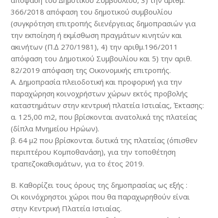
απόφαση του ∆ηµοτικού Συµβουλίου, 3) την αριθµ.
366/2018 απόφαση του δηµοτικού συµβουλίου
(συγκρότηση επιτροπής διενέργειας δηµοπρασιών για
την εκποίηση ή εκµίσθωση πραγµάτων κινητών και
ακινήτων (Π.∆ 270/1981), 4) την αριθμ.196/2011
απόφαση του Δημοτικού Συμβουλίου και 5) την αριθ.
82/2019 απόφαση της Οικονοµικής επιτροπής.
Α. Δηµοπρασία πλειοδοτική και προφορική για την
παραχώρηση κοινοχρήστων χώρων εκτός προβολής
καταστημάτων στην κεντρική πλατεία Ιστιαίας, Έκτασης:
α. 125,00 m2, που βρίσκονται ανατολικά της πλατείας
(δίπλα Μνημείου Ηρώων).
β. 64 μ2 που βρίσκονται δυτικά της πλατείας (όπισθεν
περιπτέρου Κομποθανάση), για την τοποθέτηση
τραπεζοκαθισµάτων, για το έτος 2019.
Β. Καθορίζει τους όρους της δηµοπρασίας ως εξής :
Οι κοινόχρηστοι χώροι που θα παραχωρηθούν είναι
στην Κεντρική Πλατεία Ιστιαίας.