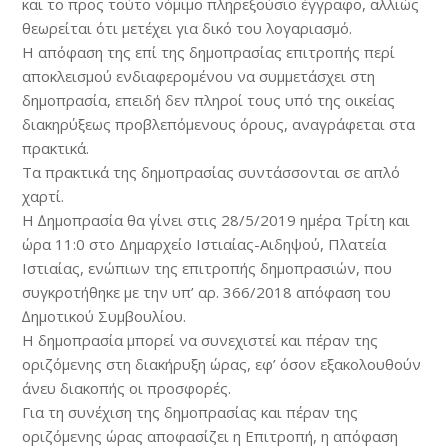
και το προς τούτο νόµιµο πληρεξούσιο έγγραφο, αλλιώς
θεωρείται ότι µετέχει για δικό του λογαριασµό.
Η απόφαση της επί της δηµοπρασίας επιτροπής περί
αποκλεισµού ενδιαφεροµένου να συµµετάσχει στη
δηµοπρασία, επειδή δεν πληροί τους υπό της οικείας
διακηρύξεως προβλεπόµενους όρους, αναγράφεται στα
πρακτικά.
Τα πρακτικά της δηµοπρασίας συντάσσονται σε απλό
χαρτί.
Η ∆ηµοπρασία θα γίνει στις 28/5/2019 ηµέρα Τρίτη και
ώρα 11:0 στο Δηµαρχείο Ιστιαίας-Αιδηψού, Πλατεία
Ιστιαίας, ενώπιων της επιτροπής δηµοπρασιών, που
συγκροτήθηκε µε την υπ’ αρ. 366/2018 απόφαση του
∆ηµοτικού Συµβουλίου.
Η δηµοπρασία µπορεί να συνεχιστεί και πέραν της
οριζόµενης στη διακήρυξη ώρας, εφ’ όσον εξακολουθούν
άνευ διακοπής οι προσφορές.
Για τη συνέχιση της δηµοπρασίας και πέραν της
οριζόµενης ώρας αποφασίζει η Επιτροπή, η απόφαση