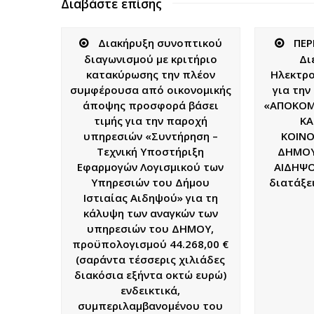
Διαβάστε επίσης
Διακήρυξη συνοπτικού
ΠΕΡ
διαγωνισμού με κριτήριο
Δι
κατακύρωσης την πλέον
Ηλεκτρο
συμφέρουσα από οικονομικής
για τη
άποψης προσφορά βάσει
«ΑΠΟΚΟΜ
τιμής για την παροχή
ΚΑ
υπηρεσιών «Συντήρηση –
ΚΟΙΝ
Τεχνική Υποστήριξη
ΔΗΜΟΥ
Εφαρμογών Λογισμικού των
ΑΙΔΗΨΟ
Υπηρεσιών του Δήμου
διατάξει
Ιστιαίας Αιδηψού» για τη
κάλυψη των αναγκών των
υπηρεσιών του ΔΗΜΟΥ,
προϋπολογισμού 44.268,00 €
(σαράντα τέσσερις χιλιάδες
διακόσια εξήντα οκτώ ευρώ)
ενδεικτικά,
συμπεριλαμβανομένου του