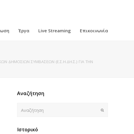
ρωση
Έργα
Live Streaming
Επικοινωνία
Ν ΔΗΜΟΣΙΩΝ ΣΥΜΒΑΣΕΩΝ (Ε.Σ.Η.ΔΗ.Σ.) ΓΙΑ ΤΗΝ
Αναζήτηση
Αναζήτηση
Submit
Ιστορικό