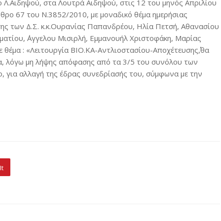
 Λ.Αιδηψού, στα Λουτρά Αιδηψού, στις 12 του μηνός Απριλίου
ρθρο 67 του Ν.3852/2010, με μοναδικό θέμα ημερήσιας
τησης των Δ.Σ. κ.κ.Ουρανίας Παπανδρέου, Ηλία Πετσή, Αθανασίου
τίου, ΄Αγγελου Μισιρλή, Εμμανουήλ Χριστοφάκη, Μαρίας
 θέμα : «Λειτουργία ΒΙΟ.ΚΑ-Αντλιοστασίου-Αποχέτευσης΄΄,θα
αία, λόγω μη λήψης απόφασης από τα 3/5 του συνόλου των
, για αλλαγή της έδρας συνεδρίασής του, σύμφωνα με την
It