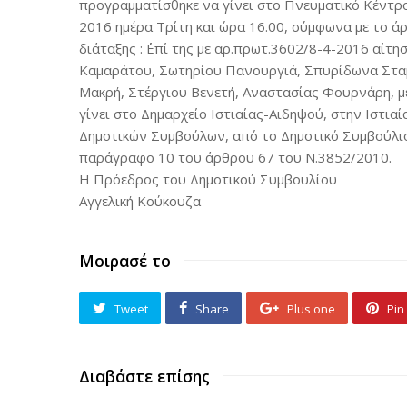
προγραμματίσθηκε να γίνει στο Πνευματικό Κέντρο
2016 ημέρα Τρίτη και ώρα 16.00, σύμφωνα με το ά
διάταξης : ΄΄Επί της με αρ.πρωτ.3602/8-4-2016 αί
Καμαράτου, Σωτηρίου Πανουργιά, Σπυρίδωνα Σταμα
Μακρή, Στέργιου Βενετή, Αναστασίας Φουρνάρη, με
γίνει στο Δημαρχείο Ιστιαίας-Αιδηψού, στην Ιστι
Δημοτικών Συμβούλων, από το Δημοτικό Συμβούλιο
παράγραφο 10 του άρθρου 67 του Ν.3852/2010.
Η Πρόεδρος του Δημοτικού Συμβουλίου
Αγγελική Κούκουζα
Μοιρασέ το
Tweet
Share
Plus one
Pin 
Διαβάστε επίσης