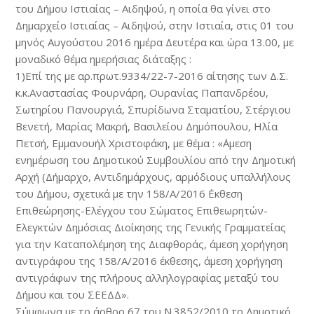
του Δήμου Ιστιαίας – Αιδηψού, η οποία θα γίνει στο
Δημαρχείο Ιστιαίας – Αιδηψού, στην Ιστιαία, στις 01 του
μηνός Αυγούστου 2016 ημέρα Δευτέρα και ώρα 13.00, με
μοναδικό θέμα ημερήσιας διάταξης :
1)Επί της με αρ.πρωτ.9334/22-7-2016 αίτησης των Δ.Σ.
κ.κ.Αναστασίας Φουρνάρη, Ουρανίας Παπανδρέου,
Σωτηρίου Πανουργιά, Σπυρίδωνα Σταματίου, Στέργιου
Βενετή, Μαρίας Μακρή, Βασιλείου Δημόπουλου, Ηλία
Πετσή, Εμμανουήλ Χριστοφάκη, με θέμα : «΄Αμεση
ενημέρωση του Δημοτικού Συμβουλίου από την Δημοτική
Αρχή (Δήμαρχο, Αντιδημάρχους, αρμόδιους υπαλλήλους
του Δήμου, σχετικά με την 158/Α/2016 ΄Εκθεση
Επιθεώρησης-Ελέγχου του Σώματος Επιθεωρητών-
Ελεγκτών Δημόσιας Διοίκησης της Γενικής Γραμματείας
για την Καταπολέμηση της Διαφθοράς, άμεση χορήγηση
αντιγράφου της 158/Α/2016 έκθεσης, άμεση χορήγηση
αντιγράφων της πλήρους αλληλογραφίας μεταξύ του
Δήμου και του ΣΕΕΔΔ».
Σύμφωνα με το άρθρο 67 του Ν.3852/2010 το Δημοτικό