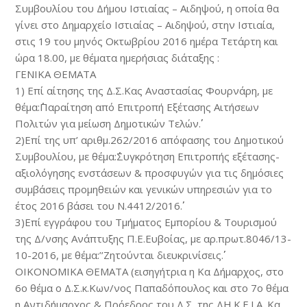
Συμβουλίου του Δήμου Ιστιαίας – Αιδηψού, η οποία θα
γίνει στο Δημαρχείο Ιστιαίας – Αιδηψού, στην Ιστιαία,
στις 19 του μηνός Οκτωβρίου 2016 ημέρα Τετάρτη και
ώρα 18.00, με θέματα ημερήσιας διάταξης :
ΓΕΝΙΚΑ ΘΕΜΑΤΑ
1) Επί αίτησης της Δ.Σ.Κας Αναστασίας Φουρνάρη, με
θέμα:΄΄Παραίτηση από Επιτροπή Εξέτασης Αιτήσεων
Πολιτών για μείωση Δημοτικών Τελών΄΄.
2)Επί της υπ’ αριθμ.262/2016 απόφασης του Δημοτικού
Συμβουλίου, με θέμα:΄΄Συγκρότηση Επιτροπής εξέτασης-
αξιολόγησης ενστάσεων & προσφυγών για τις δημόσιες
συμβάσεις προμηθειών και γενικών υπηρεσιών για το
έτος 2016 βάσει του Ν.4412/2016΄΄.
3)Επί εγγράφου του Τμήματος Εμπορίου & Τουρισμού
της Δ/νσης Ανάπτυξης Π.Ε.Ευβοίας, με αρ.πρωτ.8046/13-
10-2016, με θέμα:’’Ζητούνται διευκρινίσεις΄΄.
ΟΙΚΟΝΟΜΙΚΑ ΘΕΜΑΤΑ (εισηγήτρια η Κα Δήμαρχος, στο
6ο θέμα ο Δ.Σ.κ.Κων/νος Παπαδόπουλος και στο 7ο θέμα
η Αντιδήμαρχος & Πρόεδρος του Δ.Σ. της ΔΗ.Κ.Ε.Ι.Α. Κα