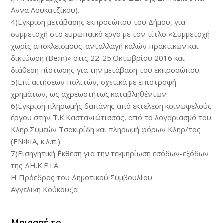
΄Αννα Λουκατζίκου).
4)΄Εγκριση μετάβασης εκπροσώπου του Δήμου, για
συμμετοχή στο ευρωπαϊκό έργο με τον τίτλο «Συμμετοχή
χωρίς αποκλεισμούς-ανταλλαγή καλών πρακτικών και
δικτύωση (Βe:in)» στις 22-25 Οκτωβρίου 2016 και
διάθεση πίστωσης για την μετάβαση του εκπροσώπου.
5)Επί αιτήσεων πολιτών, σχετικά με επιστροφή
χρημάτων, ως αχρεωστήτως καταβληθέντων.
6)΄Εγκριση πληρωμής δαπάνης από εκτέλεση κοινωφελούς
έργου στην Τ.Κ.Καστανιώτισσας, από το λογαριασμό του
Κληρ.Συμεών Τσακιρίδη και πληρωμή φόρων Κληρ/τος
(ΕΝΦΙΑ, κ.λ.π.).
7)Εισηγητική ΄Εκθεση για την τεκμηρίωση εσόδων-εξόδων
της ΔΗ.Κ.Ε.Ι.Α.
Η Πρόεδρος του Δημοτικού Συμβουλίου
Αγγελική Κούκουζα
Μοιρασέ το