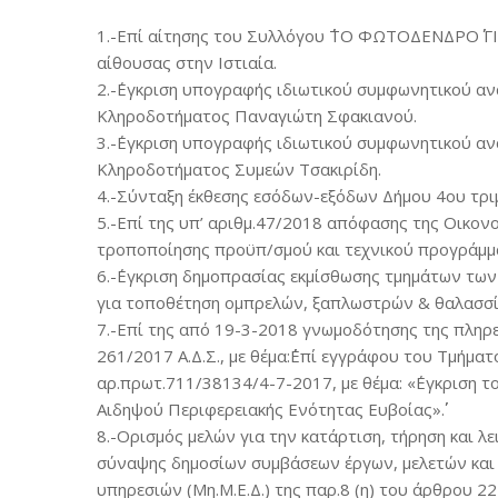
1.-Επί αίτησης του Συλλόγου ΄΄ΤΟ ΦΩΤΟΔΕΝΔΡΟ΄΄
αίθουσας στην Ιστιαία.
2.-΄Εγκριση υπογραφής ιδιωτικού συμφωνητικού α
Κληροδοτήματος Παναγιώτη Σφακιανού.
3.-΄Εγκριση υπογραφής ιδιωτικού συμφωνητικού α
Κληροδοτήματος Συμεών Τσακιρίδη.
4.-Σύνταξη έκθεσης εσόδων-εξόδων Δήμου 4ου τρι
5.-Επί της υπ’ αριθμ.47/2018 απόφασης της Οικονο
τροποποίησης προϋπ/σμού και τεχνικού προγράμματ
6.-΄Εγκριση δημοπρασίας εκμίσθωσης τμημάτων των
για τοποθέτηση ομπρελών, ξαπλωστρών & θαλασσ
7.-Επί της από 19-3-2018 γνωμοδότησης της πληρε
261/2017 Α.Δ.Σ., με θέμα:΄΄Επί εγγράφου του Τμήμα
αρ.πρωτ.711/38134/4-7-2017, με θέμα: «΄Εγκριση το
Αιδηψού Περιφερειακής Ενότητας Ευβοίας»΄΄.
8.-Ορισμός μελών για την κατάρτιση, τήρηση και 
σύναψης δημοσίων συμβάσεων έργων, μελετών και
υπηρεσιών (Μη.Μ.Ε.Δ.) της παρ.8 (η) του άρθρου 2