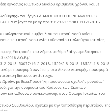
ση εργασίας ιδιωτικού δικαίου ορισμένου χρόνου και με
ακολούθησης» του έργου ΄΄ΔΙΑΜΟΡΦΩΣΗ ΠΕΡΙΒΑΛΛΟΝΤΟΣ
ΡΟΥ΄΄ (σχετ.το με αρ.πρωτ. 8292/115/Φ.Ε./11-1-2018
ου Εκκλησιαστικού Συμβουλίου του Ιερού Ναού Αγίου
γύρεως του Ιερού Ναού Αγίου Αθανασίου Πολιούχου Ιστιαίας,
ομικής Επιτροπής του Δήμου, με θέμα:΄΄Επί γνωμοδοτήσεως
/2018 Α.Ο.Ε.)΄΄.
23-2-2018, 50077/16-2-2018, 1529/2-3-2018, 1852/14-3-2018
ετικά με προσφορά σύνδεσης στο Δίκτυο Διανομής, προσφορά
ατόπιση δικτύου, αντίστοιχα.
Ωρεών, με θέμα:΄΄Προσθήκη προσωνυμία σχολικής μονάδας΄΄.
ψού, για την ονομασία του Κράτους των Σκοπίων.
των και αιθουσών συγκέντρωσης στον Οικισμό Ιστιαίας του
οτικού Συμβουλίου, σχετικά με την τοποθέτηση περιπτέρου της