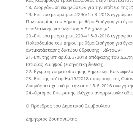
Κας Καραμουζά Τριανταφυλλιάς στην πλατεία Ιστι
18.-Διοργάνωση εκδηλώσεων για την επέτειο της 2
19.-Επί του με αρ.πρωτ.2296/15-3-2018 εγγράφου
Πολεοδομίας του Δήμου, με θέμα:΄΄Εισήγηση για έγκ
αφαλάτωσης για ύδρευση Δ.Ε.Λιχάδας»΄΄.
20.-Επί του με αρ.πρωτ.2294/15-3-2018 εγγράφου
Πολεοδομίας του Δήμου, με θέμα:΄΄Εισήγηση για έγκ
αντικατάστασης δικτύου ύδρευσης Γιάλτρων»΄΄.
21.-Επί της υπ’ αριθμ. 3/2018 απόφασης του Δ.Σ.της
Ιστιαίας-Αιδηψού (εισηγητική έκθεση).
22.-΄Εγκριση χρηματοδότησης Δημοτικής Κοινωφελούς
23.-Επί της υπ’ αριθμ.15/2018 απόφασης της Οικον
Δικηγόρου σχετικά με την από 15-6-2016 αγωγή τ
24.-Ορισμός Επιτροπής ελέγχου αναρρωτικών αδε
Ο Πρόεδρος του Δημοτικού Συμβουλίου
Δημήτριος Ζουπανιώτης