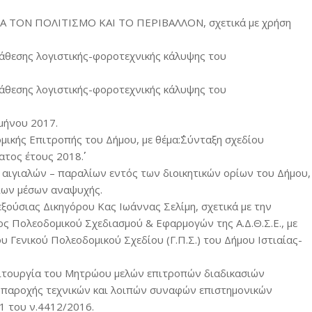
 ΓΙΑ ΤΟΝ ΠΟΛΙΤΙΣΜΟ ΚΑΙ ΤΟ ΠΕΡΙΒΑΛΛΟΝ, σχετικά με χρήση
νάθεσης λογιστικής-φοροτεχνικής κάλυψης του
νάθεσης λογιστικής-φοροτεχνικής κάλυψης του
μήνου 2017.
μικής Επιτροπής του Δήμου, με θέμα:΄΄Σύνταξη σχεδίου
ος έτους 2018΄΄.
 αιγιαλών – παραλίων εντός των διοικητικών ορίων του Δήμου,
ίων μέσων αναψυχής.
ξούσιας Δικηγόρου Κας Ιωάννας Σελίμη, σχετικά με την
τος Πολεοδομικού Σχεδιασμού & Εφαρμογών της Α.Δ.Θ.Σ.Ε., με
υ Γενικού Πολεοδομικού Σχεδίου (Γ.Π.Σ.) του Δήμου Ιστιαίας-
λειτουργία του Μητρώου μελών επιτροπών διαδικασιών
 παροχής τεχνικών και λοιπών συναφών επιστημονικών
21 του ν.4412/2016.