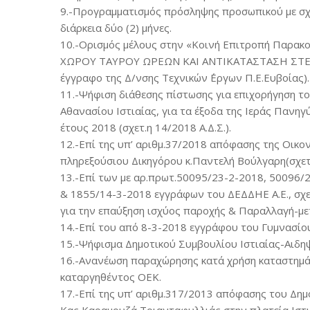
9.-Προγραμματισμός πρόσληψης προσωπικού με σχέ
διάρκεια δύο (2) μήνες.
10.-Ορισμός μέλους στην «Κοινή Επιτροπή Παρ
ΧΩΡΟΥ ΤΑΥΡΟΥ ΩΡΕΩΝ ΚΑΙ ΑΝΤΙΚΑΤΑΣΤΑΣΗ ΣΤΕΓΑΣΤ
έγγραφο της Δ/νσης Τεχνικών ΄Εργων Π.Ε.Ευβοίας).
11.-Ψήφιση διάθεσης πίστωσης για επιχορήγηση τ
Αθανασίου Ιστιαίας, για τα έξοδα της Ιεράς Πανη
έτους 2018 (σχετ.η 14/2018 Α.Δ.Σ.).
12.-Επί της υπ’ αριθμ.37/2018 απόφασης της Οικον
πληρεξούσιου Δικηγόρου κ.Παντελή Βούλγαρη(σχετ.34
13.-Επί των με αρ.πρωτ.50095/23-2-2018, 50096/
& 1855/14-3-2018 εγγράφων του ΔΕΔΔΗΕ Α.Ε., σχ
για την επαύξηση ισχύος παροχής & Παραλλαγή-μετ
14.-Επί του από 8-3-2018 εγγράφου του Γυμνασίου 
15.-Ψήφισμα Δημοτικού Συμβουλίου Ιστιαίας-Αιδη
16.-Ανανέωση παραχώρησης κατά χρήση καταστημά
καταργηθέντος ΟΕΚ.
17.-Επί της υπ’ αριθμ.317/2013 απόφασης του Δημ