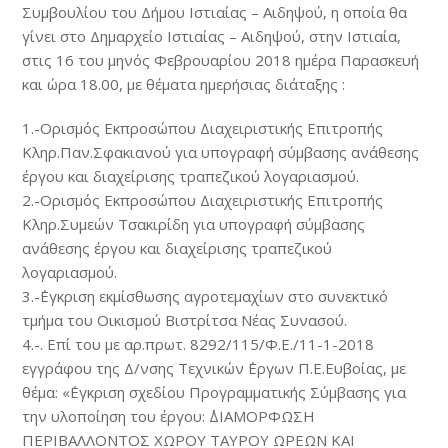
Συμβουλίου του Δήμου Ιστιαίας – Αιδηψού, η οποία θα
γίνει στο Δημαρχείο Ιστιαίας – Αιδηψού, στην Ιστιαία,
στις 16 του μηνός Φεβρουαρίου 2018 ημέρα Παρασκευή
και ώρα 18.00, με θέματα ημερήσιας διάταξης :
1.-Ορισμός Εκπροσώπου Διαχειριστικής Επιτροπής
Κληρ.Παν.Σφακιανού για υπογραφή σύμβασης ανάθεσης
έργου και διαχείρισης τραπεζικού λογαριασμού.
2.-Ορισμός Εκπροσώπου Διαχειριστικής Επιτροπής
Κληρ.Συμεών Τσακιρίδη για υπογραφή σύμβασης
ανάθεσης έργου και διαχείρισης τραπεζικού
λογαριασμού.
3.-΄Εγκριση εκμίσθωσης αγροτεμαχίων στο συνεκτικό
τμήμα του Οικισμού Βιστρίτσα Νέας Συνασού.
4.-. Επί του με αρ.πρωτ. 8292/115/Φ.Ε./11-1-2018
εγγράφου της Δ/νσης Τεχνικών ΄Εργων Π.Ε.Ευβοίας, με
θέμα: «΄Εγκριση σχεδίου Προγραμματικής Σύμβασης για
την υλοποίηση του έργου: ΄΄ΔΙΑΜΟΡΦΩΣΗ
ΠΕΡΙΒΑΛΛΟΝΤΟΣ ΧΩΡΟΥ ΤΑΥΡΟΥ ΩΡΕΩΝ ΚΑΙ