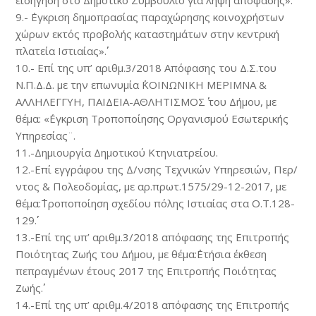
εισήγηση στο Δημοτικό Συμβούλιο για λήψη απόφασης».
9.- ΄Εγκριση δημοπρασίας παραχώρησης κοινοχρήστων
χώρων εκτός προβολής καταστημάτων στην κεντρική
πλατεία Ιστιαίας»΄΄.
10.- Επί της υπ’ αριθμ.3/2018 Απόφασης του Δ.Σ.του
Ν.Π.Δ.Δ. με την επωνυμία ΄΄ΚΟΙΝΩΝΙΚΗ ΜΕΡΙΜΝΑ &
ΑΛΛΗΛΕΓΓΥΗ, ΠΑΙΔΕΙΑ-ΑΘΛΗΤΙΣΜΟΣ΄΄ του Δήμου, με
θέμα: «΄Εγκριση Τροποποίησης Οργανισμού Εσωτερικής
Υπηρεσίας¨.
11.-Δημιουργία Δημοτικού Κτηνιατρείου.
12.-Επί εγγράφου της Δ/νσης Τεχνικών Υπηρεσιών, Περ/
ντος & Πολεοδομίας, με αρ.πρωτ.1575/29-12-2017, με
θέμα:΄΄Τροποποίηση σχεδίου πόλης Ιστιαίας στα Ο.Τ.128-
129΄΄.
13.-Επί της υπ’ αριθμ.3/2018 απόφασης της Επιτροπής
Ποιότητας Ζωής του Δήμου, με θέμα:΄΄Ετήσια έκθεση
πεπραγμένων έτους 2017 της Επιτροπής Ποιότητας
Ζωής΄΄.
14.-Επί της υπ’ αριθμ.4/2018 απόφασης της Επιτροπής