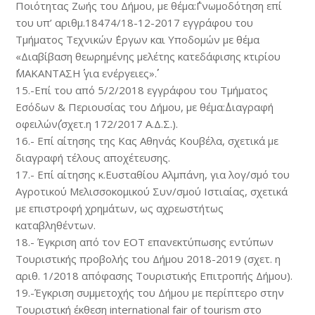
Ποιότητας Ζωής του Δήμου, με θέμα:΄΄Γνωμοδότηση επί
του υπ’ αριθμ.18474/18-12-2017 εγγράφου του
Τμήματος Τεχνικών ΄Εργων και Υποδομών με θέμα
«Διαβίβαση θεωρημένης μελέτης κατεδάφισης κτιρίου
΄΄ΜΑΚΑΝΤΑΣΗ΄΄ για ενέργειες»΄΄.
15.-Επί του από 5/2/2018 εγγράφου του Τμήματος
Εσόδων & Περιουσίας του Δήμου, με θέμα:΄΄Διαγραφή
οφειλών΄΄(σχετ.η 172/2017 Α.Δ.Σ.).
16.- Επί αίτησης της Κας Αθηνάς Κουβέλα, σχετικά με
διαγραφή τέλους αποχέτευσης.
17.- Επί αίτησης κ.Ευσταθίου Αλμπάνη, για λογ/σμό του
Αγροτικού Μελισσοκομικού Συν/σμού Ιστιαίας, σχετικά
με επιστροφή χρημάτων, ως αχρεωστήτως
καταβληθέντων.
18.- Έγκριση από τον ΕΟΤ επανεκτύπωσης εντύπων
Τουριστικής προβολής του Δήμου 2018-2019 (σχετ. η
αριθ. 1/2018 απόφασης Τουριστικής Επιτροπής Δήμου).
19.-Έγκριση συμμετοχής του Δήμου με περίπτερο στην
Τουριστική έκθεση international fair of tourism στο