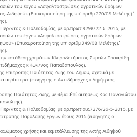
ργασιών του έργου «Ασφαλτοστρώσεις αγροτικών δρόμων
-Αιδηψού» (Επικαιροποίηση της υπ’ αριθμ.270/08 Μελέτης)΄΄.
ης).
 Περ/ντος & Πολεοδομίας, με αρ.πρωτ.9298/22-6-2015, με
ργασιών του έργου «Ασφαλτοστρώσεις αγροτικών δρόμων
ψού» (Επικαιροποίηση της υπ’ αριθμ.349/08 Μελέτης)΄΄.
ης).
α την κατάθεση χρημάτων Κληροδοτήματος Συμεών Τσακιρίδη
 Αντιδήμαρχος κ.Κων/νος Παπαδόπουλος).
ης Επιτροπής Ποιότητας Ζωής του Δήμου, σχετικά με
α περίπτερα. (εισηγητής ο Αντιδήμαρχος κ.Δημήτριος
ροπής Ποιότητας Ζωής, με θέμα :΄΄Επί αιτήσεως Κας Παναγιώτου
υπανιώτης).
Περ/ντος & Πολεοδομίας, με αρ.πρωτ.οικ.7276/26-5-2015, με
ιτροπής Παραλαβής ΄Εργων έτους 2015΄΄.(εισηγητής ο
καιώματος χρήσης και εκμετάλλευσης της Ακτής Αιδηψού