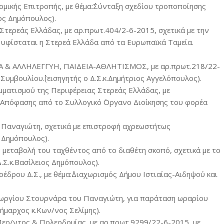
μικής Επιτροπής, με θέμα:΄΄Σύνταξη σχεδίου τροποποίησης
ιος Δημόπουλος).
Στερεάς Ελλάδας, με αρ.πρωτ.404/2-6-2015, σχετικά με την
 υφίσταται η Στερεά Ελλάδα από τα Ευρωπαϊκά Ταμεία.
Α & ΑΛΛΗΛΕΓΓΥΗ, ΠΑΙΔΕΙΑ-ΑΘΛΗΤΙΣΜΟΣ, με αρ.πρωτ.218/22-
Συμβουλίου΄΄.(εισηγητής ο Δ.Σ.κ.Δημήτριος Αγγελόπουλος).
ματισμού της Περιφέρειας Στερεάς Ελλάδας, με
ψη Απόφασης από το Συλλογικό ΄Οργανο Διοίκησης του φορέα
 Παναγιώτη, σχετικά με επιστροφή αχρεωστήτως
ς Δημόπουλος).
ν μεταβολή του ταχθέντος από το διαθέτη σκοπό, σχετικά με το
Σ.κ.Βασίλειος Δημόπουλος).
έδρου Δ.Σ., με θέμα:΄΄Διαχωρισμός Δήμου Ιστιαίας-Αιδηψού και
Γεωργίου Στουρνάρα του Παναγιώτη, για παράταση ωραρίου
ήμαρχος κ.Κων/νος Σελίμης).
Περ/ντος & Πολεοδομίας, με αρ.πρωτ.9299/22-6-2015, με