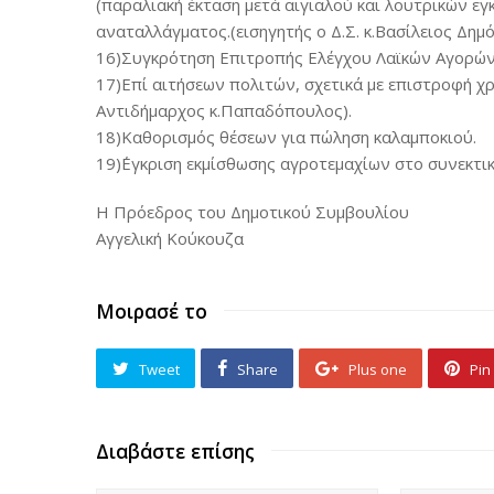
(παραλιακή έκταση μετά αιγιαλού και λουτρικών εγ
αναταλλάγματος.(εισηγητής ο Δ.Σ. κ.Βασίλειος Δημ
16)Συγκρότηση Επιτροπής Ελέγχου Λαϊκών Αγορών.
17)Επί αιτήσεων πολιτών, σχετικά με επιστροφή χ
Αντιδήμαρχος κ.Παπαδόπουλος).
18)Καθορισμός θέσεων για πώληση καλαμποκιού.
19)΄Εγκριση εκμίσθωσης αγροτεμαχίων στο συνεκτικ
Η Πρόεδρος του Δημοτικού Συμβουλίου
Αγγελική Κούκουζα
Μοιρασέ το
Tweet
Share
Plus one
Pin 
Διαβάστε επίσης