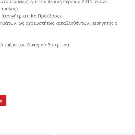
καταστάσεων), για την θερινή περίοδο 2015, έναντι
όπουλος).
(εισηγήτρια η Κα Πρόεδρος).
ρημάτων, ως αχρεωστήτως καταβληθέντων. (εισηγητής ο
ό τμήμα του Οικισμού Βιστρίτσα.
It