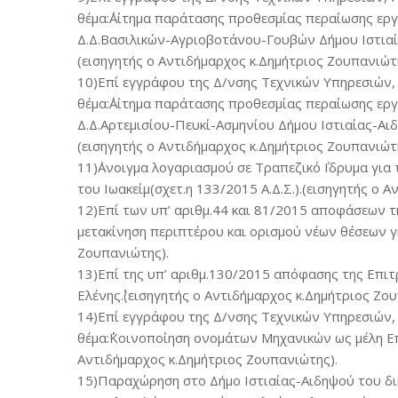
θέμα:΄΄Αίτημα παράτασης προθεσμίας περαίωσης ε
Δ.Δ.Βασιλικών-Αγριοβοτάνου-Γουβών Δήμου Ιστιαίας
(εισηγητής ο Αντιδήμαρχος κ.Δημήτριος Ζουπανιώτ
10)Επί εγγράφου της Δ/νσης Τεχνικών Υπηρεσιών,
θέμα:΄΄Αίτημα παράτασης προθεσμίας περαίωσης ε
Δ.Δ.Αρτεμισίου-Πευκί-Ασμηνίου Δήμου Ιστιαίας-Αιδη
(εισηγητής ο Αντιδήμαρχος κ.Δημήτριος Ζουπανιώτ
11)΄Ανοιγμα λογαριασμού σε Τραπεζικό ΄Ιδρυμα γι
του Ιωακείμ(σχετ.η 133/2015 Α.Δ.Σ.).(εισηγητής ο
12)Επί των υπ’ αριθμ.44 και 81/2015 αποφάσεων τ
μετακίνηση περιπτέρου και ορισμού νέων θέσεων γι
Ζουπανιώτης).
13)Επί της υπ’ αριθμ.130/2015 απόφασης της Επιτ
Ελένης΄΄.(εισηγητής ο Αντιδήμαρχος κ.Δημήτριος Ζο
14)Επί εγγράφου της Δ/νσης Τεχνικών Υπηρεσιών, 
θέμα:΄΄Κοινοποίηση ονομάτων Μηχανικών ως μέλη Επ
Αντιδήμαρχος κ.Δημήτριος Ζουπανιώτης).
15)Παραχώρηση στο Δήμο Ιστιαίας-Αιδηψού του δι