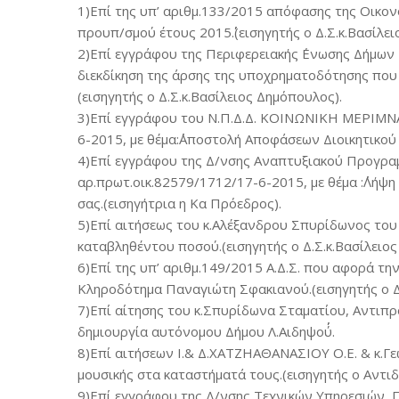
1)Επί της υπ’ αριθμ.133/2015 απόφασης της Οικονο
προυπ/σμού έτους 2015΄΄.(εισηγητής ο Δ.Σ.κ.Βασίλε
2)Επί εγγράφου της Περιφερειακής ΄Ενωσης Δήμων 
διεκδίκηση της άρσης της υποχρηματοδότησης που
(εισηγητής ο Δ.Σ.κ.Βασίλειος Δημόπουλος).
3)Επί εγγράφου του Ν.Π.Δ.Δ. ΚΟΙΝΩΝΙΚΗ ΜΕΡΙΜΝ
6-2015, με θέμα:΄΄Αποστολή Αποφάσεων Διοικητικού 
4)Επί εγγράφου της Δ/νσης Αναπτυξιακού Προγραμ
αρ.πρωτ.οικ.82579/1712/17-6-2015, με θέμα :΄΄Λή
σας.(εισηγήτρια η Κα Πρόεδρος).
5)Επί αιτήσεως του κ.Αλέξανδρου Σπυρίδωνος του
καταβληθέντου ποσού.(εισηγητής ο Δ.Σ.κ.Βασίλειο
6)Επί της υπ’ αριθμ.149/2015 Α.Δ.Σ. που αφορά τη
Κληροδότημα Παναγιώτη Σφακιανού.(εισηγητής ο Δ.
7)Επί αίτησης του κ.Σπυρίδωνα Σταματίου, Αντιπρο
δημιουργία αυτόνομου Δήμου Λ.Αιδηψού΄΄.
8)Επί αιτήσεων Ι.& Δ.ΧΑΤΖΗΑΘΑΝΑΣΙΟΥ Ο.Ε. & κ.
μουσικής στα καταστήματά τους.(εισηγητής ο Αντιδ
9)Επί εγγράφου της Δ/νσης Τεχνικών Υπηρεσιών, 