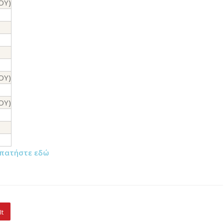
ΟΥ)
ΟΥ)
ΟΥ)
πατήστε εδώ
It